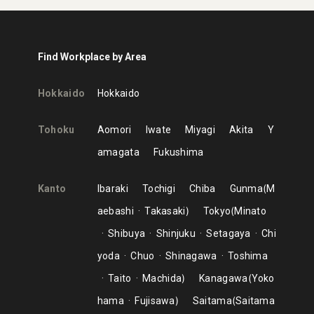
Find Workplace by Area
Hokkaido
Hokkaido
Tohoku
Aomori
Iwate
Miyagi
Akita
Y
amagata
Fukushima
Kanto
Ibaraki
Tochigi
Chiba
Gunma
M
aebashi
Takasaki
Tokyo
Minato
Shibuya
Shinjuku
Setagaya
Chi
yoda
Chuo
Shinagawa
Toshima
Taito
Machida
Kanagawa
Yoko
hama
Fujisawa
Saitama
Saitama