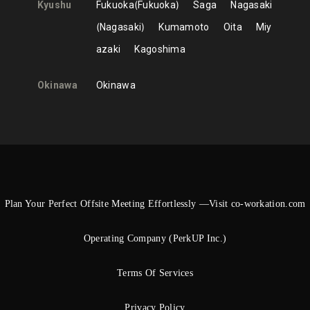
Kyushu
Fukuoka
Fukuoka
Saga
Nagasaki
Nagasaki
Kumamoto
Oita
Miy
azaki
Kagoshima
Okinawa
Okinawa
Plan Your Perfect Offsite Meeting Effortlessly —Visit co-workation.com
Operating Company (PerkUP Inc.)
Terms Of Services
Privacy Policy