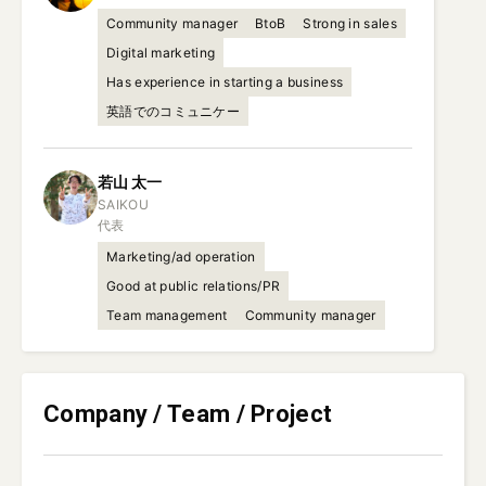
Community manager
BtoB
Strong in sales
Digital marketing
Has experience in starting a business
英語でのコミュニケー
若山
太一
SAIKOU

代表
Marketing/ad operation
Good at public relations/PR
Team management
Community manager
Company / Team / Project