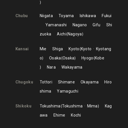
Chubu
Niigata
Toyama
Ishikawa
Fukui
Yamanashi
Nagano
Gifu
Shi
zuoka
Aichi
Nagoya
Kansai
Mie
Shiga
Kyoto
Kyoto
Kyotang
o
Osaka
Osaka
Hyogo
Kobe
Nara
Wakayama
Chugoku
Tottori
Shimane
Okayama
Hiro
shima
Yamaguchi
Shikoku
Tokushima
Tokushima
Mima
Kag
awa
Ehime
Kochi