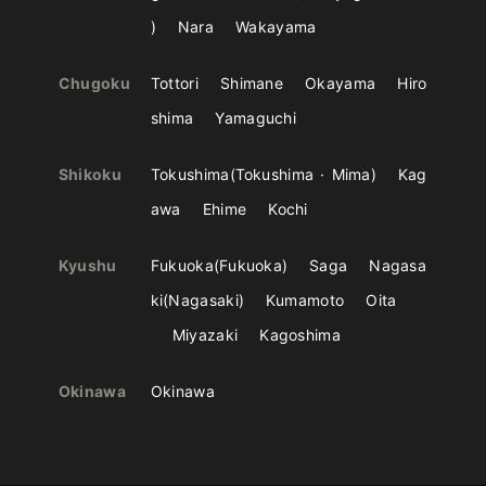
Nara
Wakayama
Chugoku
Tottori
Shimane
Okayama
Hiro
shima
Yamaguchi
Shikoku
Tokushima
Tokushima
Mima
Kag
awa
Ehime
Kochi
Kyushu
Fukuoka
Fukuoka
Saga
Nagasa
ki
Nagasaki
Kumamoto
Oita
Miyazaki
Kagoshima
Okinawa
Okinawa