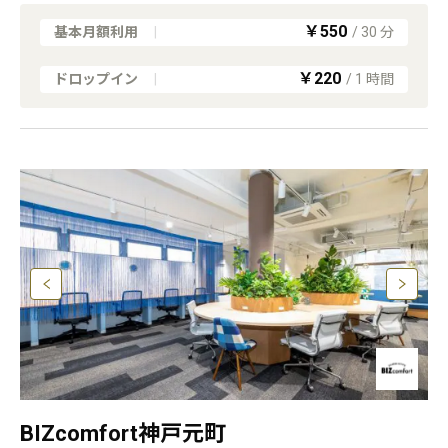
￥550
基本月額利用
|
/
30
分
￥220
ドロップイン
|
/
1
時間
BIZcomfort神戸元町