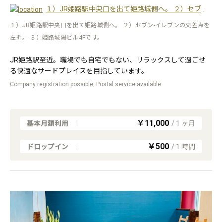
１）JR姫路駅中央口を出て姫路城側へ。 ２）セブン-イレブンの交差点を左折。 ３）姫路城陽ビル4Fです。
１）JR姫路駅中央口を出て姫路城側へ。 ２）セブン-イレブンの交差点を
左折。 ３）姫路城陽ビル4Fです。
JR姫路駅至近。職場でも自宅でもない、リラックスして過ごせ
る快適なサードプレイスを目指しています。
Company registration possible, Postal service available
￥11,000
基本月額利用
|
/
1
ヶ月
￥500
ドロップイン
|
/
1
時間