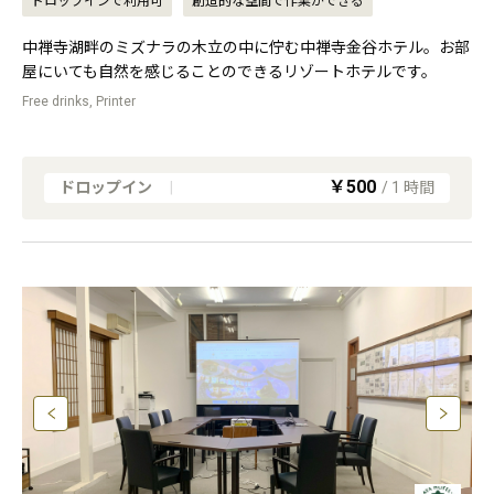
ドロップインで利用可
創造的な空間で作業ができる
中禅寺湖畔のミズナラの木立の中に佇む中禅寺金谷ホテル。お部
屋にいても自然を感じることのできるリゾートホテルです。
Free drinks, Printer
￥500
ドロップイン
|
/
1
時間