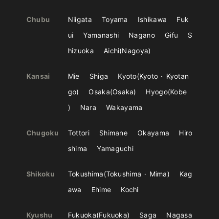
Chubu
Niigata
Toyama
Ishikawa
Fuk
ui
Yamanashi
Nagano
Gifu
S
hizuoka
Aichi
Nagoya
Kansai
Mie
Shiga
Kyoto
Kyoto
Kyotan
go
Osaka
Osaka
Hyogo
Kobe
Nara
Wakayama
Chugoku
Tottori
Shimane
Okayama
Hiro
shima
Yamaguchi
Shikoku
Tokushima
Tokushima
Mima
Kag
awa
Ehime
Kochi
Kyushu
Fukuoka
Fukuoka
Saga
Nagasa