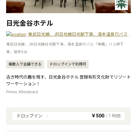
日光金谷ホテル
東武日光線、JR日光線日光駅下車、湯本温泉行バス「神橋」バス停下車、徒歩3分
東武日光線、JR日光線日光駅下車、湯本温泉行バス「神橋」バス停下
車、徒歩3分
複数人で会議できる
ドロップインで利用可
古き時代の趣を残す、日光金谷ホテル 登録有形文化財でリゾート
ワーケーション！
Printer, Whiteboard
￥500
ドロップイン
|
/
1
時間