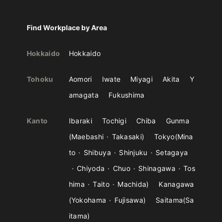
Find Workplace by Area
Hokkaido
Hokkaido
Tohoku
Aomori
Iwate
Miyagi
Akita
Y
amagata
Fukushima
Kanto
Ibaraki
Tochigi
Chiba
Gunma
Maebashi
Takasaki
Tokyo
Mina
to
Shibuya
Shinjuku
Setagaya
Chiyoda
Chuo
Shinagawa
Tos
hima
Taito
Machida
Kanagawa
Yokohama
Fujisawa
Saitama
Sa
itama