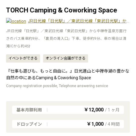
TORCH Camping & Coworking Space
JR日光線「日光駅」／東武日光線「東武日光駅」から中禅寺温泉方面行きのバス乗車約9分、「裏見の滝入口」下車、徒歩約9分、車の場合は清滝ICから約4分
JR日光線「日光駅」／東武日光線「東武日光駅」から中禅寺温泉方面行
きのバス乗車約9分、「裏見の滝入口」下車、徒歩約9分、車の場合は清
滝ICから約4分
イベントができる
オンライン会議ができる
『仕事も遊びも、もっと自由に。』日光連山と中禅寺湖の豊かな
自然の中にあるCamping & Coworking Space
Company registration possible, Telephone answering service
￥12,000
基本月額利用
|
/
1
ヶ月
￥1,000
ドロップイン
|
/
4
時間