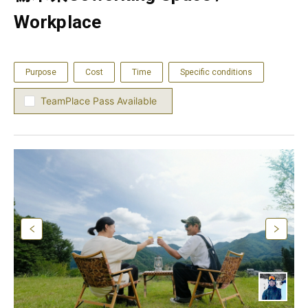
Workplace
Purpose
Cost
Time
Specific conditions
TeamPlace Pass Available