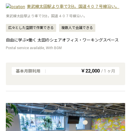
東武線太田駅より車で3分。国道４０７号線沿い。
東武線太田駅より車で3分。国道４０７号線沿い。
広々とした空間で作業できる
複数人で会議できる
自由に学ぶ×働く 太田のシェアオフィス・ワーキングスペース
Postal service available, With BGM
￥22,000
基本月額利用
|
/
1
ヶ月