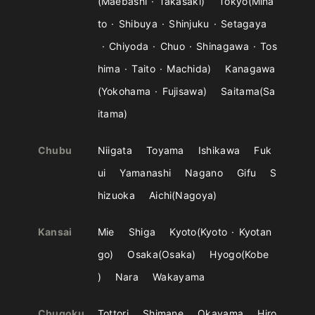
Maebashi
Takasaki
Tokyo
Mina
to
Shibuya
Shinjuku
Setagaya
Chiyoda
Chuo
Shinagawa
Tos
hima
Taito
Machida
Kanagawa
Yokohama
Fujisawa
Saitama
Sa
itama
Chubu
Niigata
Toyama
Ishikawa
Fuk
ui
Yamanashi
Nagano
Gifu
S
hizuoka
Aichi
Nagoya
Kansai
Mie
Shiga
Kyoto
Kyoto
Kyotan
go
Osaka
Osaka
Hyogo
Kobe
Nara
Wakayama
Chugoku
Tottori
Shimane
Okayama
Hiro