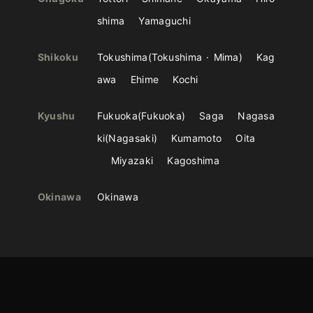
shima
Yamaguchi
Shikoku
Tokushima
Tokushima
Mima
Kag
awa
Ehime
Kochi
Kyushu
Fukuoka
Fukuoka
Saga
Nagasa
ki
Nagasaki
Kumamoto
Oita
Miyazaki
Kagoshima
Okinawa
Okinawa