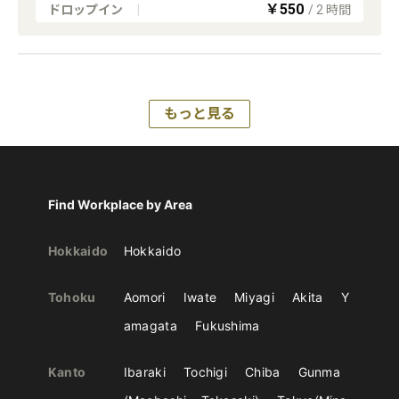
￥550
ドロップイン
|
/
2
時間
もっと見る
Find Workplace by Area
Hokkaido
Hokkaido
Tohoku
Aomori
Iwate
Miyagi
Akita
Y
amagata
Fukushima
Kanto
Ibaraki
Tochigi
Chiba
Gunma