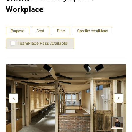
Workplace
Purpose
Cost
Time
Specific conditions
TeamPlace Pass Available