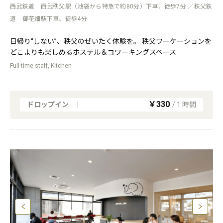
西武鉄道 西武秩父駅（池袋から特急で約80分）下車、徒歩7分 ／秩父鉄
道 御花畑駅下車、徒歩4分
日帰り“しない”、秩父のぜいたく体験を。 秩父ワーケーションを
どこよりも楽しめるホステル＆コワーキングスペース
Full-time staff, Kitchen
￥330
ドロップイン
|
/
1
時間