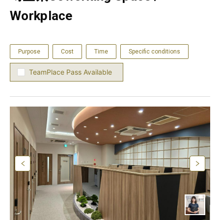
Workplace
Purpose
Cost
Time
Specific conditions
TeamPlace Pass Available