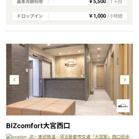
￥5,500
基本月額利用
|
/
1
ヶ月
￥1,000
ドロップイン
|
/
3
時間
BIZcomfort大宮西口
JR・東武鉄道・埼玉新都市交通「大宮駅」西口徒歩5 分