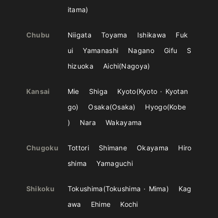
itama
Chubu
Niigata
Toyama
Ishikawa
Fuk
ui
Yamanashi
Nagano
Gifu
S
hizuoka
Aichi
Nagoya
Kansai
Mie
Shiga
Kyoto
Kyoto
Kyotan
go
Osaka
Osaka
Hyogo
Kobe
Nara
Wakayama
Chugoku
Tottori
Shimane
Okayama
Hiro
shima
Yamaguchi
Shikoku
Tokushima
Tokushima
Mima
Kag
awa
Ehime
Kochi