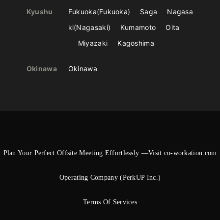
Kyushu
Fukuoka
Fukuoka
Saga
Nagasa
ki
Nagasaki
Kumamoto
Oita
Miyazaki
Kagoshima
Okinawa
Okinawa
Plan Your Perfect Offsite Meeting Effortlessly —Visit co-workation.com
Operating Company (PerkUP Inc.)
Terms Of Services