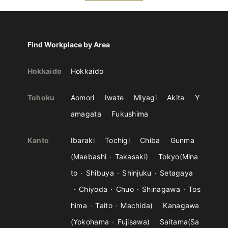
Find Workplace by Area
Hokkaido
Hokkaido
Tohoku
Aomori
Iwate
Miyagi
Akita
Y
amagata
Fukushima
Kanto
Ibaraki
Tochigi
Chiba
Gunma
Maebashi
Takasaki
Tokyo
Mina
to
Shibuya
Shinjuku
Setagaya
Chiyoda
Chuo
Shinagawa
Tos
hima
Taito
Machida
Kanagawa
Yokohama
Fujisawa
Saitama
Sa