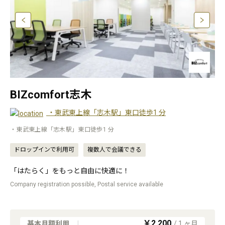
BIZcomfort志木
・東武東上線「志木駅」東口徒歩1 分
・東武東上線「志木駅」東口徒歩1 分
ドロップインで利用可
複数人で会議できる
「はたらく」をもっと自由に快適に！
Company registration possible, Postal service available
￥2,200
基本月額利用
|
/
1
ヶ月