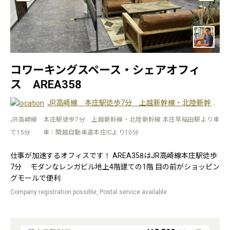
コワーキングスペース・シェアオフィ
ス AREA358
JR高崎線 本庄駅徒歩7分 上越新幹線・北陸新幹線 本庄早稲田駅より車で15分 車：関越自動車道本庄ICより10分
JR高崎線 本庄駅徒歩7分 上越新幹線・北陸新幹線 本庄早稲田駅より車
で15分 車：関越自動車道本庄ICより10分
仕事が加速するオフィスです！ AREA358はJR高崎線本庄駅徒歩
7分 モダンなレンガビル地上4階建ての1階 目の前がショッピン
グモールで便利
Company registration possible, Postal service available