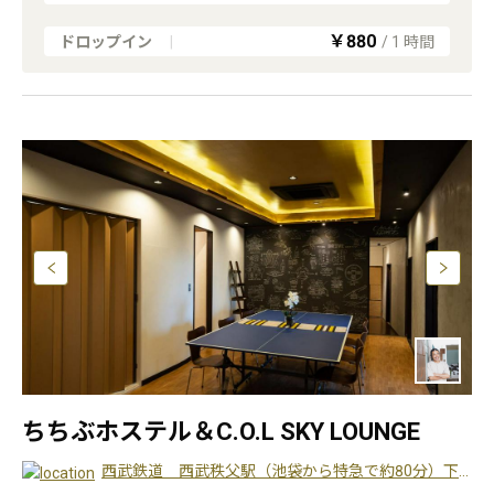
￥880
ドロップイン
|
/
1
時間
ちちぶホステル＆C.O.L SKY LOUNGE
西武鉄道 西武秩父駅（池袋から特急で約80分）下車、徒歩7分 ／秩父鉄道 御花畑駅下車、徒歩4分