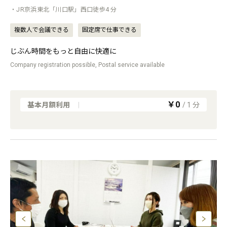
・JR京浜東北「川口駅」西口徒歩4 分
複数人で会議できる
固定席で仕事できる
じぶん時間をもっと自由に快適に
Company registration possible, Postal service available
￥0
基本月額利用
|
/
1
分