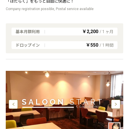
「はたらく」をもっと自由に快適に！
Company registration possible, Postal service available
￥2,200
基本月額利用
|
/
1
ヶ月
￥550
ドロップイン
|
/
1
時間