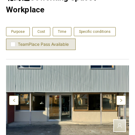
Workplace
Purpose
Cost
Time
Specific conditions
TeamPlace Pass Available