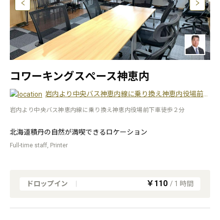
コワーキングスぺース神恵内
岩内より中央バス神恵内線に乗り換え神恵内役場前下車徒歩２分
岩内より中央バス神恵内線に乗り換え神恵内役場前下車徒歩２分
北海道積丹の自然が満喫できるロケーション
Full-time staff, Printer
￥110
ドロップイン
|
/
1
時間