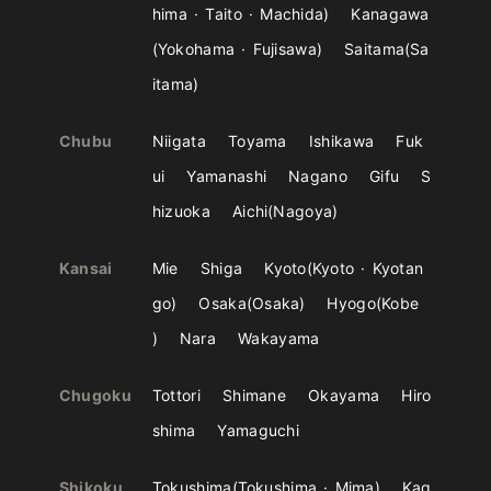
hima
Taito
Machida
Kanagawa
Yokohama
Fujisawa
Saitama
Sa
itama
Chubu
Niigata
Toyama
Ishikawa
Fuk
ui
Yamanashi
Nagano
Gifu
S
hizuoka
Aichi
Nagoya
Kansai
Mie
Shiga
Kyoto
Kyoto
Kyotan
go
Osaka
Osaka
Hyogo
Kobe
Nara
Wakayama
Chugoku
Tottori
Shimane
Okayama
Hiro
shima
Yamaguchi
Shikoku
Tokushima
Tokushima
Mima
Kag