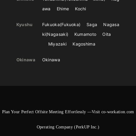
awa
Ehime
Kochi
Kyushu
Fukuoka
Fukuoka
Saga
Nagasa
ki
Nagasaki
Kumamoto
Oita
Miyazaki
Kagoshima
Okinawa
Okinawa
Plan Your Perfect Offsite Meeting Effortlessly —Visit co-workation.com
Operating Company (PerkUP Inc.)