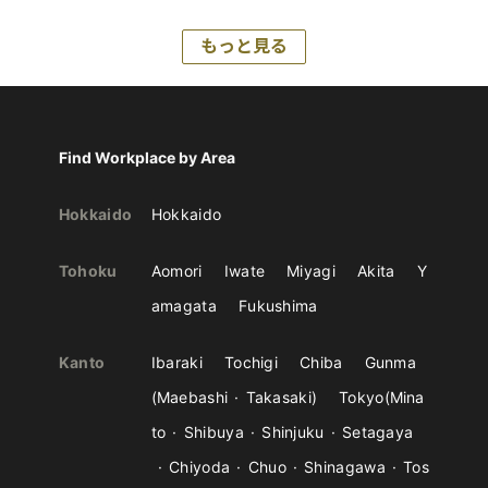
もっと見る
Find Workplace by Area
Hokkaido
Hokkaido
Tohoku
Aomori
Iwate
Miyagi
Akita
Y
amagata
Fukushima
Kanto
Ibaraki
Tochigi
Chiba
Gunma
Maebashi
Takasaki
Tokyo
Mina
to
Shibuya
Shinjuku
Setagaya
Chiyoda
Chuo
Shinagawa
Tos