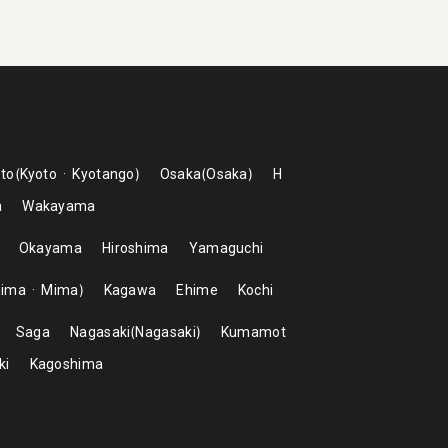
to
Kyoto
Kyotango
Osaka
Osaka
H
a
Wakayama
Okayama
Hiroshima
Yamaguchi
hima
Mima
Kagawa
Ehime
Kochi
Saga
Nagasaki
Nagasaki
Kumamot
ki
Kagoshima