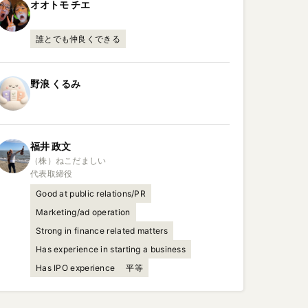
オオトモ
チエ
誰とでも仲良くできる
野浪
くるみ
福井
政文
（株）ねこだましい

代表取締役
Good at public relations/PR
Marketing/ad operation
Strong in finance related matters
Has experience in starting a business
Has IPO experience
平等