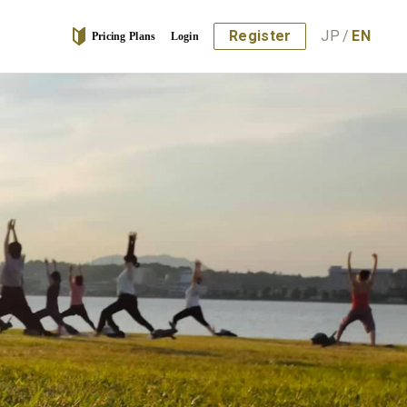
Register
JP
/
EN
Pricing Plans
Login