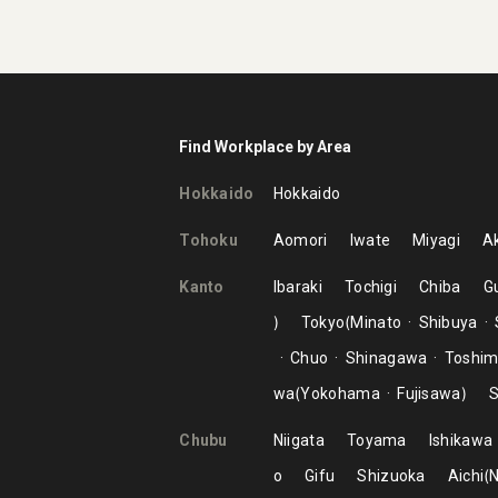
Find Workplace by Area
Hokkaido
Hokkaido
Tohoku
Aomori
Iwate
Miyagi
Ak
Kanto
Ibaraki
Tochigi
Chiba
G
Tokyo
Minato
Shibuya
Chuo
Shinagawa
Toshi
wa
Yokohama
Fujisawa
S
Chubu
Niigata
Toyama
Ishikawa
o
Gifu
Shizuoka
Aichi