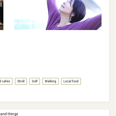
d cafes
Stroll
Golf
Walking
Local food
 and things