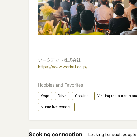
ワークアット株式会社
https://www.workat.co.jp/
Hobbies and Favorites
Yoga
Drive
Cooking
Visiting restaurants an
Music live concert
Seeking connection
Looking for such people