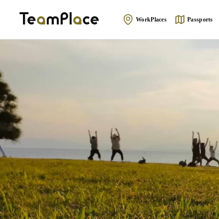
WorkPlaces
Passports