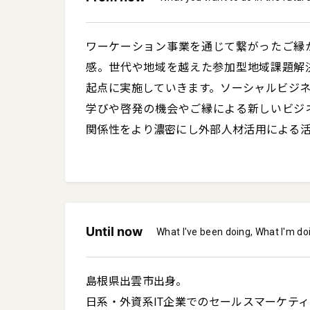
ワーケーション事業を通じて繋がったご縁
感。世代や地域を越えた参加型地域課題解決
起点に実施していきます。ソーシャルビジ
学びや啓発の機会やご縁による新しいビジ
関係性をより濃密にし外部人材活用による
Until now
What I've been doing, What I'm do
島根県出雲市出身。

日系・外資系IT企業でのセールスマーケティ