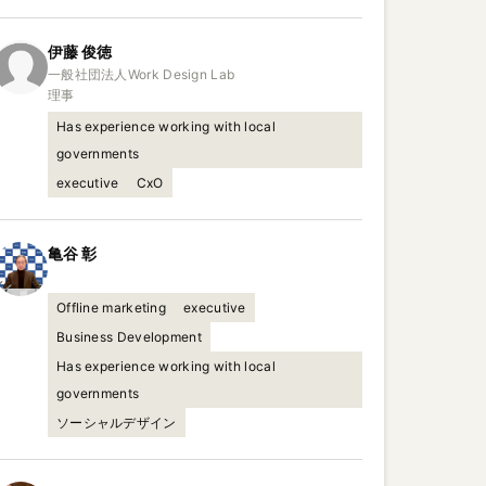
伊藤
俊徳
一般社団法人Work Design Lab

理事
Has experience working with local
governments
executive
CxO
亀谷
彰
Offline marketing
executive
Business Development
Has experience working with local
governments
ソーシャルデザイン