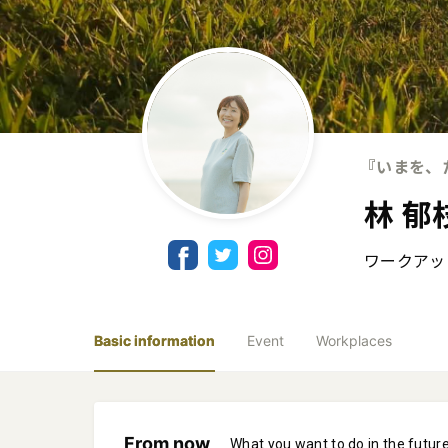
『いまを、
林 郁
ワークアッ
Basic information
Event
Workplaces
From now
What you want to do in the futur