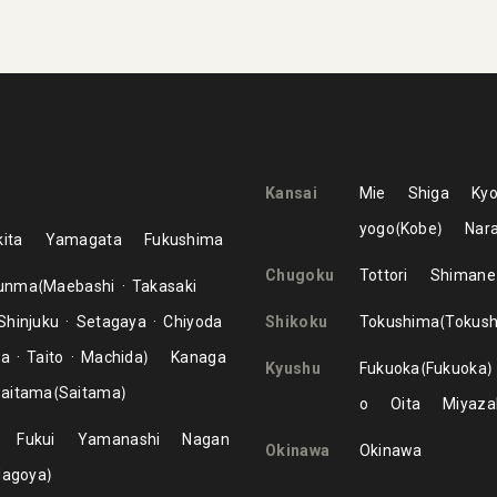
Kansai
Mie
Shiga
Kyo
yogo
Kobe
Nar
ita
Yamagata
Fukushima
Chugoku
Tottori
Shimane
unma
Maebashi
Takasaki
Shinjuku
Setagaya
Chiyoda
Shikoku
Tokushima
Tokus
ma
Taito
Machida
Kanaga
Kyushu
Fukuoka
Fukuoka
aitama
Saitama
o
Oita
Miyaza
Fukui
Yamanashi
Nagan
Okinawa
Okinawa
Nagoya