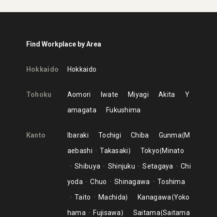
Find Workplace by Area
Hokkaido
Hokkaido
Tohoku
Aomori
Iwate
Miyagi
Akita
Y
amagata
Fukushima
Kanto
Ibaraki
Tochigi
Chiba
Gunma
M
aebashi
Takasaki
Tokyo
Minato
Shibuya
Shinjuku
Setagaya
Chi
yoda
Chuo
Shinagawa
Toshima
Taito
Machida
Kanagawa
Yoko
hama
Fujisawa
Saitama
Saitama