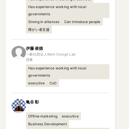
Has experience working with local
governments
Strong in alliances
Can introduce people
障がい者支援
伊藤
俊徳
一般社団法人Work Design Lab

理事
Has experience working with local
governments
executive
CxO
亀谷
彰
Offline marketing
executive
Business Development