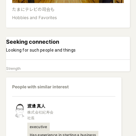
たまにテレビの司会も
Hobbies and Favorites
Seeking connection
Looking for such people and things
Strength
People with similar interest
渡邊
真人
株式会社紀寿会

社長
executive
Has experience in starting a business