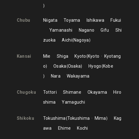
Chubu
Niigata
Toyama
Ishikawa
Fukui
Yamanashi
Nagano
Gifu
Shi
zuoka
Aichi
Nagoya
Kansai
Mie
Shiga
Kyoto
Kyoto
Kyotang
o
Osaka
Osaka
Hyogo
Kobe
Nara
Wakayama
Chugoku
Tottori
Shimane
Okayama
Hiro
shima
Yamaguchi
Shikoku
Tokushima
Tokushima
Mima
Kag
awa
Ehime
Kochi