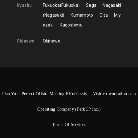
Kyushu
Fukuoka
Fukuoka
Saga
Nagasaki
Nagasaki
Kumamoto
Oita
Miy
azaki
Kagoshima
Okinawa
Okinawa
Plan Your Perfect Offsite Meeting Effortlessly —Visit co-workation.com
Operating Company (PerkUP Inc.)
Terms Of Services