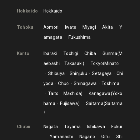
Hokkaido
Hokkaido
Tohoku
Aomori
Iwate
Miyagi
Akita
Y
amagata
Fukushima
Kanto
Ibaraki
Tochigi
Chiba
Gunma
M
aebashi
Takasaki
Tokyo
Minato
Shibuya
Shinjuku
Setagaya
Chi
yoda
Chuo
Shinagawa
Toshima
Taito
Machida
Kanagawa
Yoko
hama
Fujisawa
Saitama
Saitama
Chubu
Niigata
Toyama
Ishikawa
Fukui
Yamanashi
Nagano
Gifu
Shi