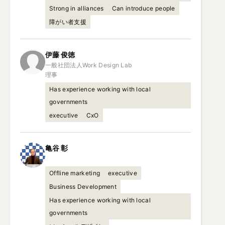
Strong in alliances
Can introduce people
障がい者支援
伊藤
俊徳
一般社団法人Work Design Lab

理事
Has experience working with local
governments
executive
CxO
亀谷
彰
Offline marketing
executive
Business Development
Has experience working with local
governments