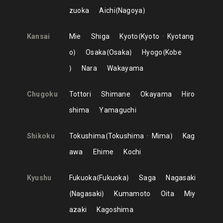
zuoka
Aichi
Nagoya
Kansai
Mie
Shiga
Kyoto
Kyoto
Kyotang
o
Osaka
Osaka
Hyogo
Kobe
Nara
Wakayama
Chugoku
Tottori
Shimane
Okayama
Hiro
shima
Yamaguchi
Shikoku
Tokushima
Tokushima
Mima
Kag
awa
Ehime
Kochi
Kyushu
Fukuoka
Fukuoka
Saga
Nagasaki
Nagasaki
Kumamoto
Oita
Miy
azaki
Kagoshima