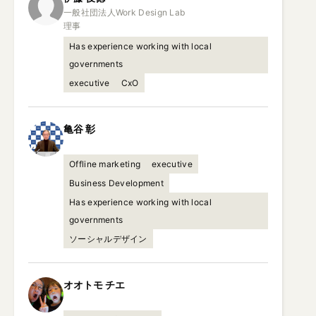
一般社団法人Work Design Lab

理事
Has experience working with local
governments
executive
CxO
亀谷
彰
Offline marketing
executive
Business Development
Has experience working with local
governments
ソーシャルデザイン
オオトモ
チエ