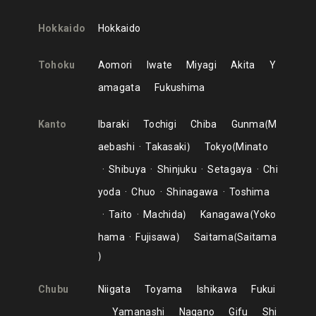
Hokkaido
Hokkaido
Tohoku
Aomori
Iwate
Miyagi
Akita
Y
amagata
Fukushima
Kanto
Ibaraki
Tochigi
Chiba
Gunma
M
aebashi
Takasaki
Tokyo
Minato
Shibuya
Shinjuku
Setagaya
Chi
yoda
Chuo
Shinagawa
Toshima
Taito
Machida
Kanagawa
Yoko
hama
Fujisawa
Saitama
Saitama
Chubu
Niigata
Toyama
Ishikawa
Fukui
Yamanashi
Nagano
Gifu
Shi