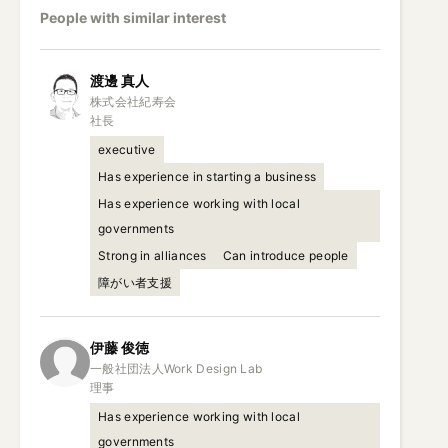
People with similar interest
渡邊
真人
株式会社紀寿会

社長
executive
Has experience in starting a business
Has experience working with local
governments
Strong in alliances
Can introduce people
障がい者支援
伊藤
俊徳
一般社団法人Work Design Lab

理事
Has experience working with local
governments