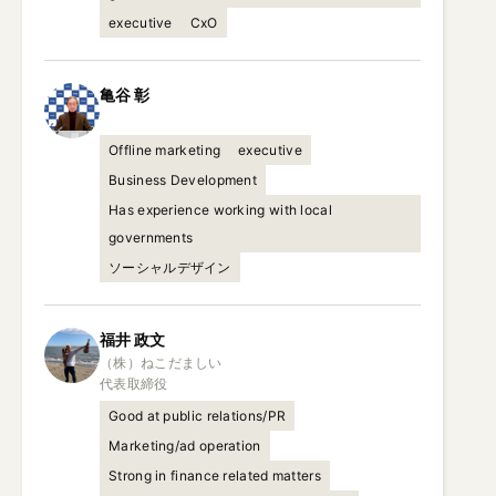
executive
CxO
亀谷
彰
Offline marketing
executive
Business Development
Has experience working with local
governments
ソーシャルデザイン
福井
政文
（株）ねこだましい

代表取締役
Good at public relations/PR
Marketing/ad operation
Strong in finance related matters