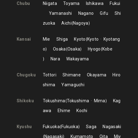
Chubu
Niigata
Toyama
Ishikawa
Fukui
Yamanashi
Nagano
Gifu
Shi
zuoka
Aichi
Nagoya
Kansai
Mie
Shiga
Kyoto
Kyoto
Kyotang
o
Osaka
Osaka
Hyogo
Kobe
Nara
Wakayama
Chugoku
Tottori
Shimane
Okayama
Hiro
shima
Yamaguchi
Shikoku
Tokushima
Tokushima
Mima
Kag
awa
Ehime
Kochi
Kyushu
Fukuoka
Fukuoka
Saga
Nagasaki
Nagasaki
Kumamoto
Oita
Miy