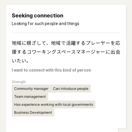
Seeking connection
Looking for such people and things
地域に根ざして、地域で活躍するプレーヤーを応
援するコワーキングスペースマネージャーに出会
いたい。
I want to connect with this kind of person
Strength
Community manager
Can introduce people
Team management
Has experience working with local governments
Business Development