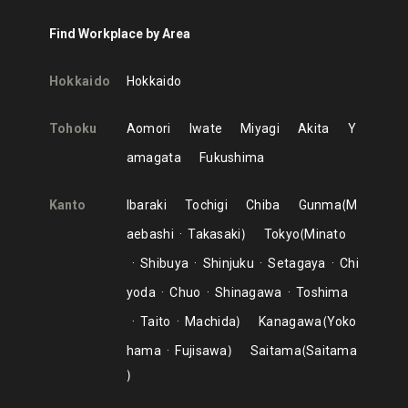
Find Workplace by Area
Hokkaido
Hokkaido
Tohoku
Aomori
Iwate
Miyagi
Akita
Y
amagata
Fukushima
Kanto
Ibaraki
Tochigi
Chiba
Gunma
M
aebashi
Takasaki
Tokyo
Minato
Shibuya
Shinjuku
Setagaya
Chi
yoda
Chuo
Shinagawa
Toshima
Taito
Machida
Kanagawa
Yoko
hama
Fujisawa
Saitama
Saitama