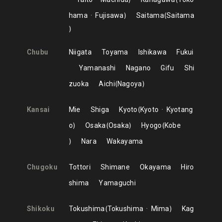
hama
Fujisawa
Saitama
Saitama
Chubu
Niigata
Toyama
Ishikawa
Fukui
Yamanashi
Nagano
Gifu
Shi
zuoka
Aichi
Nagoya
Kansai
Mie
Shiga
Kyoto
Kyoto
Kyotang
o
Osaka
Osaka
Hyogo
Kobe
Nara
Wakayama
Chugoku
Tottori
Shimane
Okayama
Hiro
shima
Yamaguchi
Shikoku
Tokushima
Tokushima
Mima
Kag