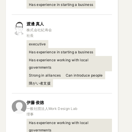
Has experience in starting a business
渡邊
真人
株式会社紀寿会

社長
executive
Has experience in starting a business
Has experience working with local
governments
Strong in alliances
Can introduce people
障がい者支援
伊藤
俊徳
一般社団法人Work Design Lab

理事
Has experience working with local
governments