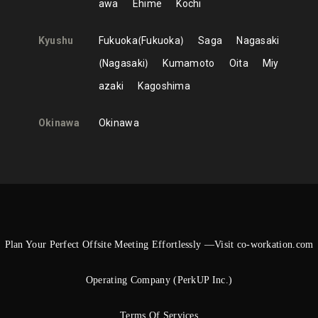
awa
Ehime
Kochi
Kyushu
Fukuoka
Fukuoka
Saga
Nagasaki
Nagasaki
Kumamoto
Oita
Miy
azaki
Kagoshima
Okinawa
Okinawa
Plan Your Perfect Offsite Meeting Effortlessly —Visit co-workation.com
Operating Company (PerkUP Inc.)
Terms Of Services