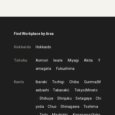
Find Workplace by Area
Hokkaido
Hokkaido
Tohoku
Aomori
Iwate
Miyagi
Akita
Y
amagata
Fukushima
Kanto
Ibaraki
Tochigi
Chiba
Gunma
M
aebashi
Takasaki
Tokyo
Minato
Shibuya
Shinjuku
Setagaya
Chi
yoda
Chuo
Shinagawa
Toshima
Taito
Machida
Kanagawa
Yoko