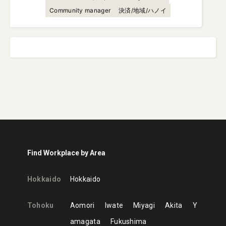
Community manager
決済/地域/ハノイ
Find Workplace by Area
Hokkaido
Hokkaido
Tohoku
Aomori
Iwate
Miyagi
Akita
Y
amagata
Fukushima