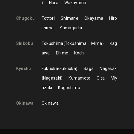
Nara
Wakayama
Chugoku
Tottori
Shimane
Okayama
Hiro
shima
Yamaguchi
Shikoku
Tokushima
Tokushima
Mima
Kag
awa
Ehime
Kochi
Kyushu
Fukuoka
Fukuoka
Saga
Nagasaki
Nagasaki
Kumamoto
Oita
Miy
azaki
Kagoshima
Okinawa
Okinawa