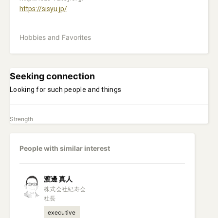
https://sisyu.jp/
Hobbies and Favorites
Seeking connection
Looking for such people and things
Strength
People with similar interest
渡邊
真人
株式会社紀寿会

社長
executive