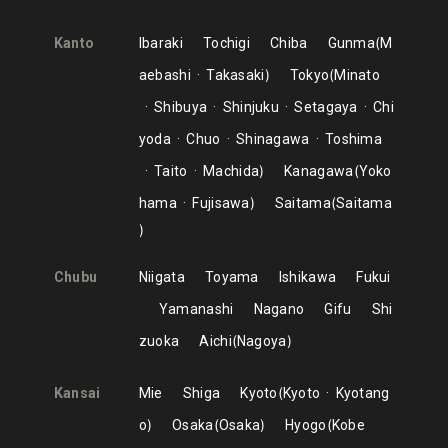
Kanto
Ibaraki
Tochigi
Chiba
Gunma
M
aebashi
Takasaki
Tokyo
Minato
Shibuya
Shinjuku
Setagaya
Chi
yoda
Chuo
Shinagawa
Toshima
Taito
Machida
Kanagawa
Yoko
hama
Fujisawa
Saitama
Saitama
Chubu
Niigata
Toyama
Ishikawa
Fukui
Yamanashi
Nagano
Gifu
Shi
zuoka
Aichi
Nagoya
Kansai
Mie
Shiga
Kyoto
Kyoto
Kyotang
o
Osaka
Osaka
Hyogo
Kobe