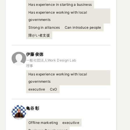
Has experience in starting a business
Has experience working with local
governments
Strong in alliances
Can introduce people
障がい者支援
伊藤
俊徳
一般社団法人Work Design Lab

理事
Has experience working with local
governments
executive
CxO
亀谷
彰
Offline marketing
executive