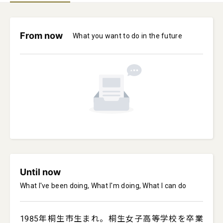
From now
What you want to do in the future
Until now
What I've been doing, What I'm doing, What I can do
1985年桐生市生まれ。桐生女子高等学校を卒業