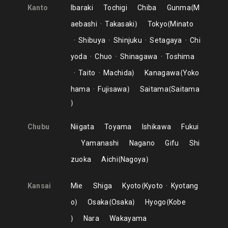
Kanto
Ibaraki
Tochigi
Chiba
Gunma
M
aebashi
Takasaki
Tokyo
Minato
Shibuya
Shinjuku
Setagaya
Chi
yoda
Chuo
Shinagawa
Toshima
Taito
Machida
Kanagawa
Yoko
hama
Fujisawa
Saitama
Saitama
Chubu
Niigata
Toyama
Ishikawa
Fukui
Yamanashi
Nagano
Gifu
Shi
zuoka
Aichi
Nagoya
Kansai
Mie
Shiga
Kyoto
Kyoto
Kyotang
o
Osaka
Osaka
Hyogo
Kobe
Nara
Wakayama