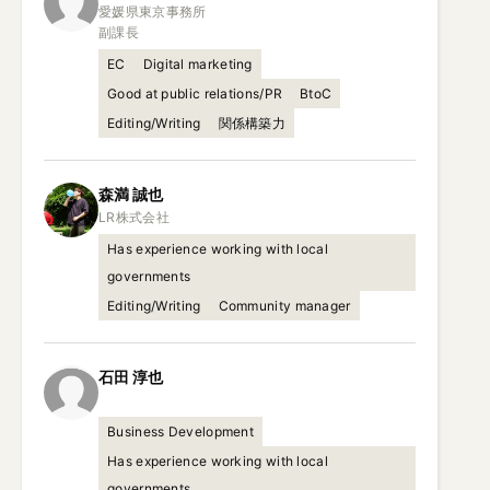
愛媛県東京事務所

副課長
EC
Digital marketing
Good at public relations/PR
BtoC
Editing/Writing
関係構築力
森満
誠也
Has experience working with local
governments
Editing/Writing
Community manager
石田
淳也
Business Development
Has experience working with local
governments