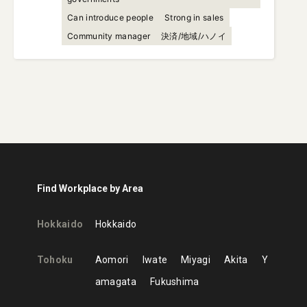
Can introduce people
Strong in sales
Community manager
決済/地域/ハノイ
Find Workplace by Area
Hokkaido
Hokkaido
Tohoku
Aomori
Iwate
Miyagi
Akita
Y
amagata
Fukushima