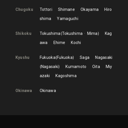
Chugoku
Tottori
Shimane
Okayama
Hiro
shima
Yamaguchi
Shikoku
Tokushima
Tokushima
Mima
Kag
awa
Ehime
Kochi
Kyushu
Fukuoka
Fukuoka
Saga
Nagasaki
Nagasaki
Kumamoto
Oita
Miy
azaki
Kagoshima
Okinawa
Okinawa