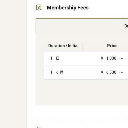
Membership Fees
D
Duration / Initial
Price
1
日
¥
1,000
～
1
ヶ月
¥
6,500
～