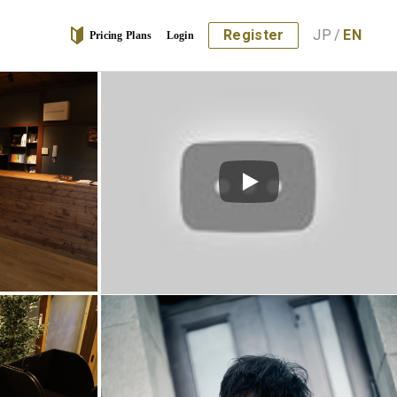
Register
JP
/
EN
Pricing Plans
Login