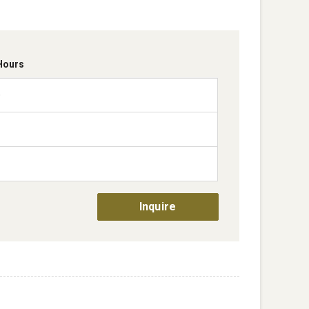
Hours
0
Inquire