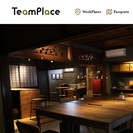
WorkPlaces
Passports