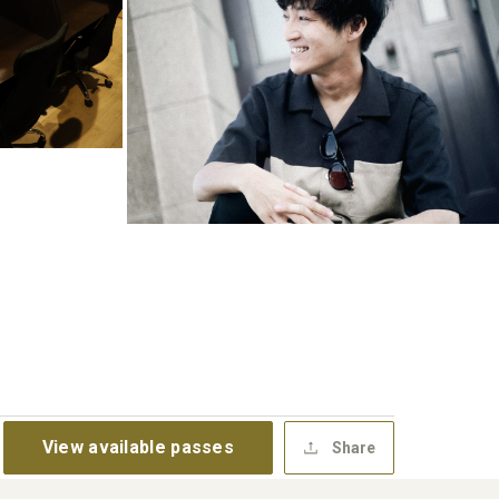
View available passes
Share