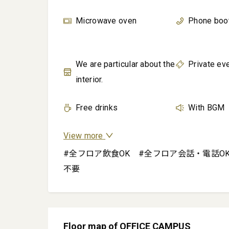
Microwave oven
Phone boo
We are particular about the
Private ev
interior.
Free drinks
With BGM
View more
#全フロア飲食OK　#全フロア会話・電話O
不要
Floor map of OFFICE CAMPUS