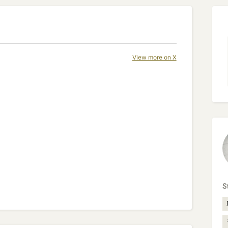
View more on X
S