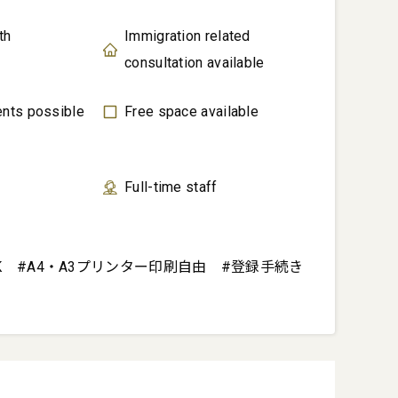
th
Immigration related
consultation available
ents possible
Free space available
Full-time staff
K　#A4・A3プリンター印刷自由　#登録手続き