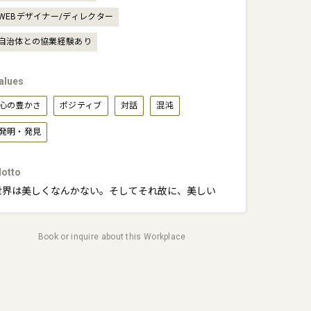
WEBデザイナー/ディレクター
自治体との協業経験あり
alues
心の豊かさ
ポジティブ
対話
混沌
発明・発見
otto
世界は美しくなんかない。そしてそれ故に、美しい
Book or inquire about this Workplace