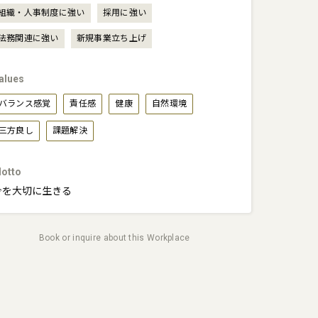
組織・人事制度に強い
採用に強い
法務関連に強い
新規事業立ち上げ
alues
バランス感覚
責任感
健康
自然環境
三方良し
課題解決
otto
今を大切に生きる
Book or inquire about this Workplace