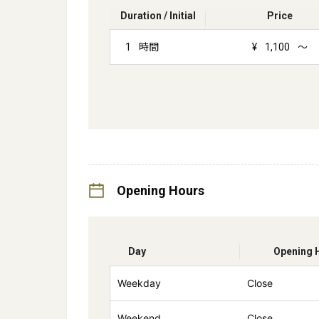
Duration / Initial
Price
1
時間
¥
1,100
～
Opening Hours
Day
Opening 
Weekday
Close
Weekend
Close