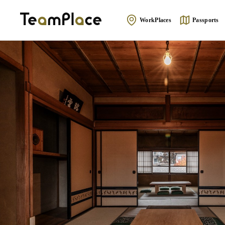
WorkPlaces
Passports