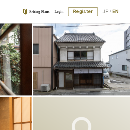
Register
JP
/
EN
Pricing Plans
Login