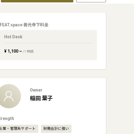
FEAT.space 善光寺下
料金
Hot Desk
¥
1,100
~
/
1
時間
Owner
稲田
葉子
trength
士業・管理系サポート
財務会計に強い