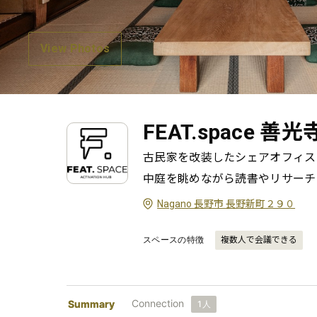
View Photos
FEAT.space 善
古民家を改装したシェアオフィス。
中庭を眺めながら読書やリサーチ
Nagano 長野市 長野新町２９０
スペースの特徴
複数人で会議できる
Connection
Summary
1
人