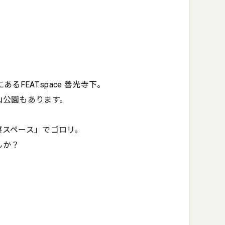
EAT.space 善光寺下。

園もあります。

ペース」でゴロリ。

んか？