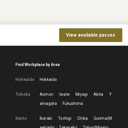
View available passes
Find Workplace by Area
Hokkaido
Hokkaido
Tohoku
Aomori
Iwate
Miyagi
Akita
Y
amagata
Fukushima
Kanto
Ibaraki
Tochigi
Chiba
Gunma
M
aebashi
Takasaki
Tokyo
Minato