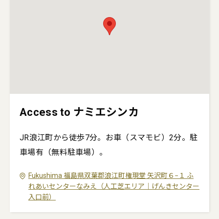
Access to ナミエシンカ
JR浪江町から徒歩7分。お車（スマモビ）2分。駐
車場有（無料駐車場）。
Fukushima
福島県双葉郡浪江町権現堂
矢沢町６−１
ふ
れあいセンターなみえ（人工芝エリア｜げんきセンター
入口前）