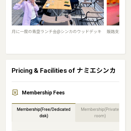
月に一度の青空ランチ会@シンカのウッドデッキ
販路支援イベ
Pricing & Facilities of ナミエシンカ
Membership Fees
Membership(Free/Dedicated
Membership(Private
disk)
room)