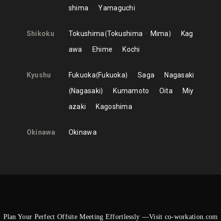
shima
Yamaguchi
Shikoku
Tokushima
Tokushima
Mima
Kag
awa
Ehime
Kochi
Kyushu
Fukuoka
Fukuoka
Saga
Nagasaki
Nagasaki
Kumamoto
Oita
Miy
azaki
Kagoshima
Okinawa
Okinawa
Plan Your Perfect Offsite Meeting Effortlessly —Visit co-workation.com