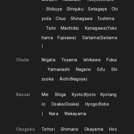
Shibuya
Shinjuku
Setagaya
Chi
yoda
Chuo
Shinagawa
Toshima
Taito
Machida
Kanagawa
Yoko
hama
Fujisawa
Saitama
Saitama
Chubu
Niigata
Toyama
Ishikawa
Fukui
Yamanashi
Nagano
Gifu
Shi
zuoka
Aichi
Nagoya
Kansai
Mie
Shiga
Kyoto
Kyoto
Kyotang
o
Osaka
Osaka
Hyogo
Kobe
Nara
Wakayama
Chugoku
Tottori
Shimane
Okayama
Hiro