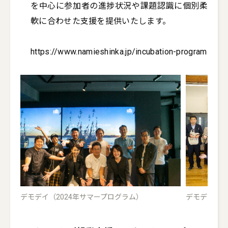
を中心に参加者の進捗状況や課題認識に個別柔
軟に合わせた支援を提供いたします。

https://www.namieshinka.jp/incubation-program
デモデイ（2024年サマープログラム）
デモデイ（2