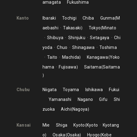
amagata
Fukushima
Kanto
Ibaraki
Tochigi
Chiba
Gunma
M
aebashi
Takasaki
Tokyo
Minato
Shibuya
Shinjuku
Setagaya
Chi
yoda
Chuo
Shinagawa
Toshima
Taito
Machida
Kanagawa
Yoko
hama
Fujisawa
Saitama
Saitama
Chubu
Niigata
Toyama
Ishikawa
Fukui
Yamanashi
Nagano
Gifu
Shi
zuoka
Aichi
Nagoya
Kansai
Mie
Shiga
Kyoto
Kyoto
Kyotang
o
Osaka
Osaka
Hyogo
Kobe