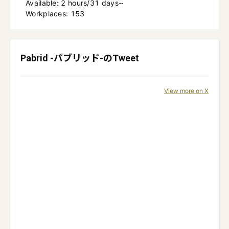
Available
:
2
hours
/
31
days
~
Workplaces: 153
Pabrid -パブリッド-
のTweet
View more on X