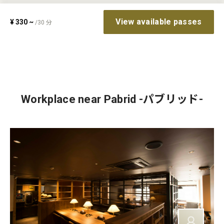
View available passes
¥
330
~
/
30
分
Workplace near Pabrid -パブリッド-