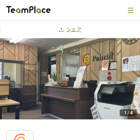
シェア
1
/
4