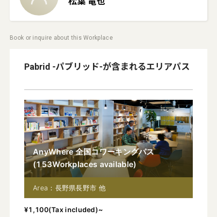
松葉
竜也
Book or inquire about this Workplace
Pabrid -パブリッド-
が含まれるエリアパス
AnyWhere 全国コワーキングパス
(
153
Workplaces available
)
Area：長野県長野市 他
¥
1,100
(
Tax included
)~