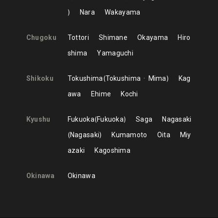
Nara
Wakayama
Chugoku
Tottori
Shimane
Okayama
Hiro
shima
Yamaguchi
Shikoku
Tokushima
Tokushima
Mima
Kag
awa
Ehime
Kochi
Kyushu
Fukuoka
Fukuoka
Saga
Nagasaki
Nagasaki
Kumamoto
Oita
Miy
azaki
Kagoshima
Okinawa
Okinawa