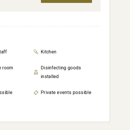
taff
Kitchen
e room
Disinfecting goods
installed
ssible
Private events possible