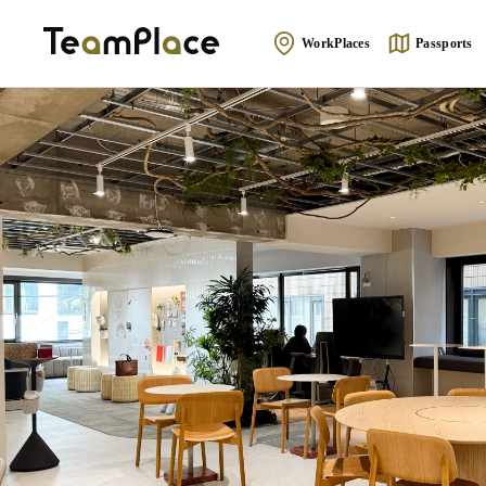
WorkPlaces
Passports