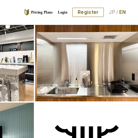
Register
JP
/
EN
Pricing Plans
Login