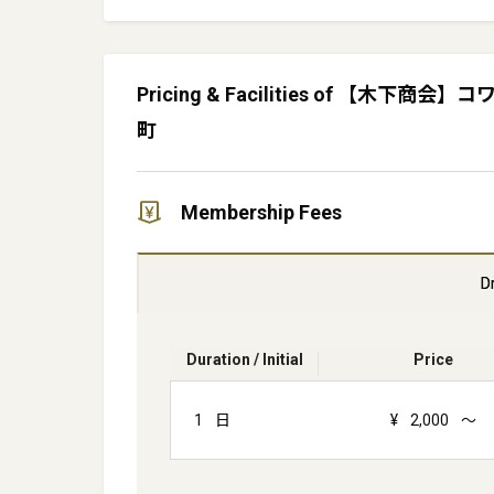
Pricing & Facilities of 
町
Membership Fees
D
Duration / Initial
Price
1
日
¥
2,000
～