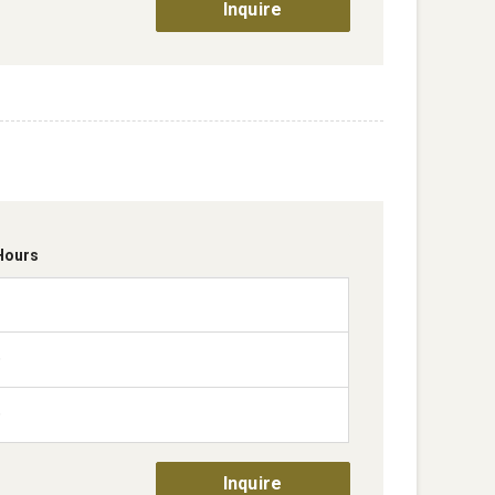
Inquire
Hours
0
0
Inquire