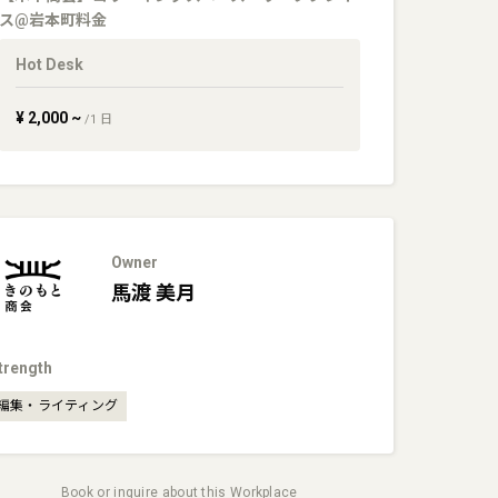
ス@岩本町
料金
Hot Desk
¥
2,000
~
/
1
日
Owner
馬渡
美月
trength
編集・ライティング
Book or inquire about this Workplace