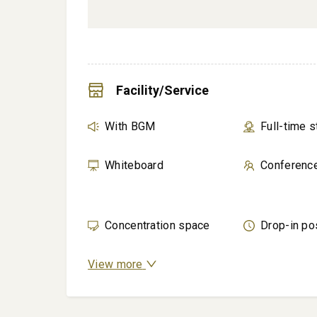
Facility/Service
With BGM
Full-time s
Whiteboard
Conferenc
Concentration space
Drop-in po
View more