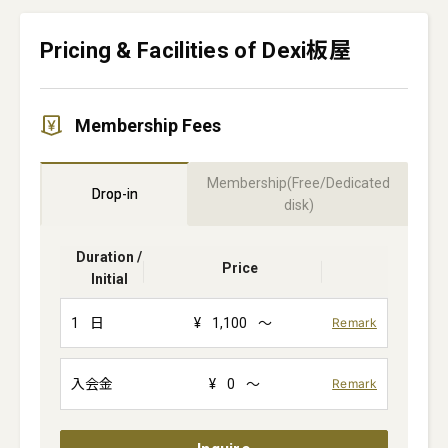
Pricing & Facilities of Dexi板屋
Membership Fees
Membership(Free/Dedicated
Drop-in
disk)
Duration /
Price
Initial
1
日
¥
1,100
～
Remark
入会金
¥
0
～
Remark