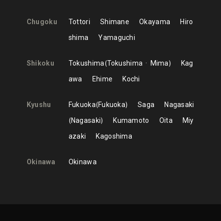
Chugoku
Tottori
Shimane
Okayama
Hiro
shima
Yamaguchi
Shikoku
Tokushima
Tokushima
Mima
Kag
awa
Ehime
Kochi
Kyushu
Fukuoka
Fukuoka
Saga
Nagasaki
Nagasaki
Kumamoto
Oita
Miy
azaki
Kagoshima
Okinawa
Okinawa