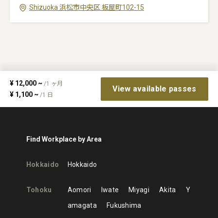
Shizuoka
浜松市中央区
板屋町102-15
¥
12,000
~
/
1
ヶ月
View available passes
¥
1,100
~
/
1
日
Find Workplace by Area
Hokkaido
Hokkaido
Tohoku
Aomori
Iwate
Miyagi
Akita
Y
amagata
Fukushima