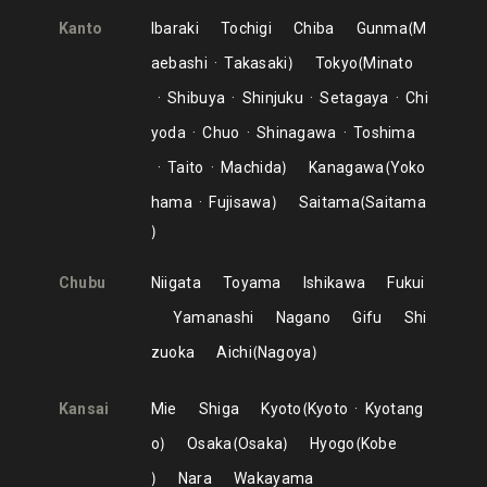
Kanto
Ibaraki
Tochigi
Chiba
Gunma
M
aebashi
Takasaki
Tokyo
Minato
Shibuya
Shinjuku
Setagaya
Chi
yoda
Chuo
Shinagawa
Toshima
Taito
Machida
Kanagawa
Yoko
hama
Fujisawa
Saitama
Saitama
Chubu
Niigata
Toyama
Ishikawa
Fukui
Yamanashi
Nagano
Gifu
Shi
zuoka
Aichi
Nagoya
Kansai
Mie
Shiga
Kyoto
Kyoto
Kyotang
o
Osaka
Osaka
Hyogo
Kobe
Nara
Wakayama