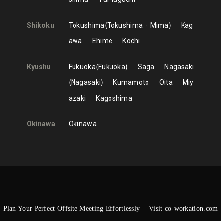
Shikoku
Tokushima
Tokushima
Mima
Kag
awa
Ehime
Kochi
Kyushu
Fukuoka
Fukuoka
Saga
Nagasaki
Nagasaki
Kumamoto
Oita
Miy
azaki
Kagoshima
Okinawa
Okinawa
Plan Your Perfect Offsite Meeting Effortlessly —Visit co-workation.com