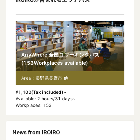
AnyWhere 全国コワーキングパス
(
153
Workplaces available
)
Area：長野県長野市 他
¥
1,100
(
Tax included
)~
Available
:
2
hours
/
31
days
~
Workplaces: 153
News from IROIRO