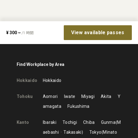
View available passes
¥
300
~
/
1
時間
Find Workplace by Area
Hokkaido
Hokkaido
Tohoku
Aomori
Iwate
Miyagi
Akita
Y
amagata
Fukushima
Kanto
Ibaraki
Tochigi
Chiba
Gunma
M
aebashi
Takasaki
Tokyo
Minato