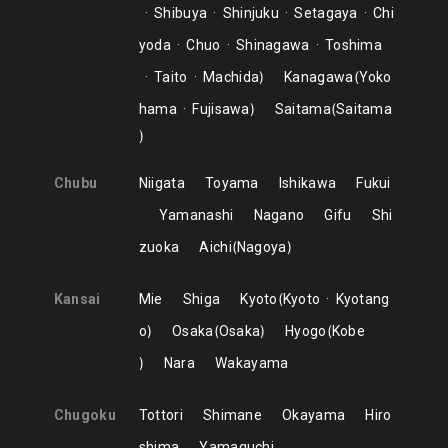
Shibuya
Shinjuku
Setagaya
Chi
yoda
Chuo
Shinagawa
Toshima
Taito
Machida
Kanagawa
Yoko
hama
Fujisawa
Saitama
Saitama
Chubu
Niigata
Toyama
Ishikawa
Fukui
Yamanashi
Nagano
Gifu
Shi
zuoka
Aichi
Nagoya
Kansai
Mie
Shiga
Kyoto
Kyoto
Kyotang
o
Osaka
Osaka
Hyogo
Kobe
Nara
Wakayama
Chugoku
Tottori
Shimane
Okayama
Hiro
shima
Yamaguchi