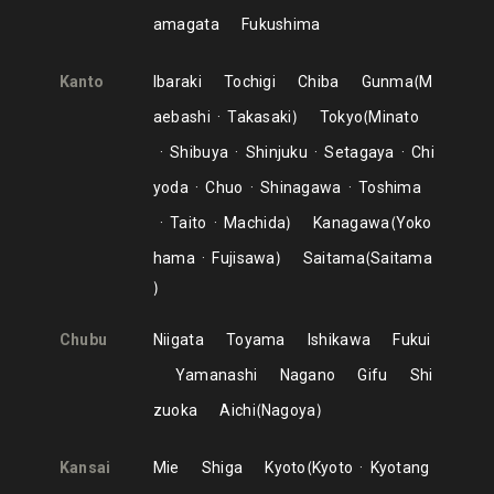
amagata
Fukushima
Kanto
Ibaraki
Tochigi
Chiba
Gunma
M
aebashi
Takasaki
Tokyo
Minato
Shibuya
Shinjuku
Setagaya
Chi
yoda
Chuo
Shinagawa
Toshima
Taito
Machida
Kanagawa
Yoko
hama
Fujisawa
Saitama
Saitama
Chubu
Niigata
Toyama
Ishikawa
Fukui
Yamanashi
Nagano
Gifu
Shi
zuoka
Aichi
Nagoya
Kansai
Mie
Shiga
Kyoto
Kyoto
Kyotang