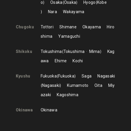
o
Osaka
Osaka
Hyogo
Kobe
Nara
Wakayama
Chugoku
Tottori
Shimane
Okayama
Hiro
shima
Yamaguchi
Shikoku
Tokushima
Tokushima
Mima
Kag
awa
Ehime
Kochi
Kyushu
Fukuoka
Fukuoka
Saga
Nagasaki
Nagasaki
Kumamoto
Oita
Miy
azaki
Kagoshima
Okinawa
Okinawa