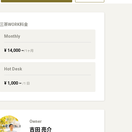
三茶WORK
料金
Monthly
¥
14,000
~
/
1
ヶ月
Hot Desk
¥
1,000
~
/
1
日
Owner
吉田
亮介