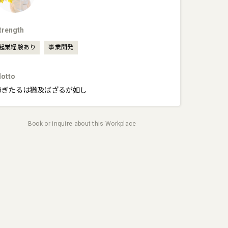
trength
起業経験あり
事業開発
otto
過ぎたるは猶及ばざるが如し
Book or inquire about this Workplace