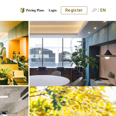
Register
JP
/
EN
Pricing Plans
Login