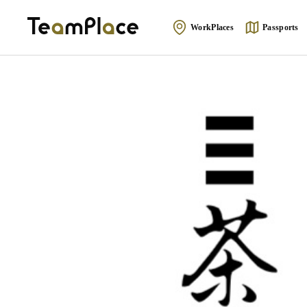
WorkPlaces
Passports