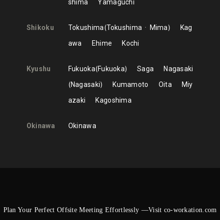
shima
Yamaguchi
Shikoku
Tokushima
Tokushima
Mima
Kag
awa
Ehime
Kochi
Kyushu
Fukuoka
Fukuoka
Saga
Nagasaki
Nagasaki
Kumamoto
Oita
Miy
azaki
Kagoshima
Okinawa
Okinawa
Plan Your Perfect Offsite Meeting Effortlessly —Visit co-workation.com