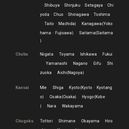
Shibuya
Shinjuku
Setagaya
Chi
yoda
Chuo
Shinagawa
Toshima
Taito
Machida
Kanagawa
Yoko
hama
Fujisawa
Saitama
Saitama
Chubu
Niigata
Toyama
Ishikawa
Fukui
Yamanashi
Nagano
Gifu
Shi
zuoka
Aichi
Nagoya
Kansai
Mie
Shiga
Kyoto
Kyoto
Kyotang
o
Osaka
Osaka
Hyogo
Kobe
Nara
Wakayama
Chugoku
Tottori
Shimane
Okayama
Hiro