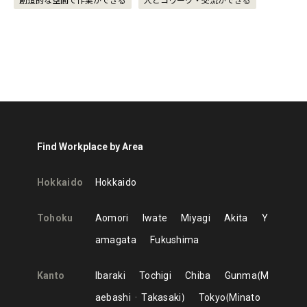
創造的な空間で作業ができる
人とコワーク・交流ができる
Find Workplace by Area
Hokkaido
Hokkaido
Tohoku
Aomori
Iwate
Miyagi
Akita
Y
amagata
Fukushima
Kanto
Ibaraki
Tochigi
Chiba
Gunma
M
aebashi
Takasaki
Tokyo
Minato