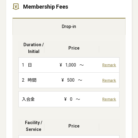
Membership Fees
Drop-in
Duration /
Price
Initial
1
日
¥
1,000
～
Remark
2
時間
¥
500
～
Remark
入会金
¥
0
～
Remark
Facility /
Price
Service