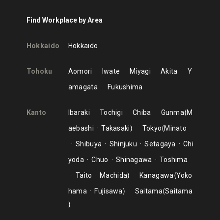
Find Workplace by Area
Hokkaido
Hokkaido
Tohoku
Aomori
Iwate
Miyagi
Akita
Y
amagata
Fukushima
Kanto
Ibaraki
Tochigi
Chiba
Gunma
M
aebashi
Takasaki
Tokyo
Minato
Shibuya
Shinjuku
Setagaya
Chi
yoda
Chuo
Shinagawa
Toshima
Taito
Machida
Kanagawa
Yoko
hama
Fujisawa
Saitama
Saitama