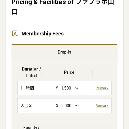
Pricing & Facilities of ファブラボ山
口
Membership Fees
Drop-in
Duration /
Price
Initial
1
時間
¥
1,500
～
Remark
入会金
¥
2,000
～
Remark
Facility /