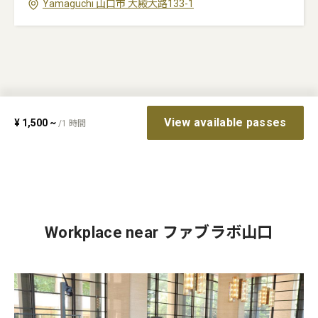
Yamaguchi
山口市
大殿大路133-1
View available passes
¥
1,500
~
/
1
時間
Workplace near ファブラボ山口