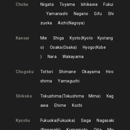
Chubu
Niigata
Toyama
Ishikawa
Fukui
Yamanashi
Nagano
Gifu
Shi
zuoka
Aichi
Nagoya
Kansai
Mie
Shiga
Kyoto
Kyoto
Kyotang
o
Osaka
Osaka
Hyogo
Kobe
Nara
Wakayama
Chugoku
Tottori
Shimane
Okayama
Hiro
shima
Yamaguchi
Shikoku
Tokushima
Tokushima
Mima
Kag
awa
Ehime
Kochi
Kyushu
Fukuoka
Fukuoka
Saga
Nagasaki
Nagasaki
Kumamoto
Oita
Miy