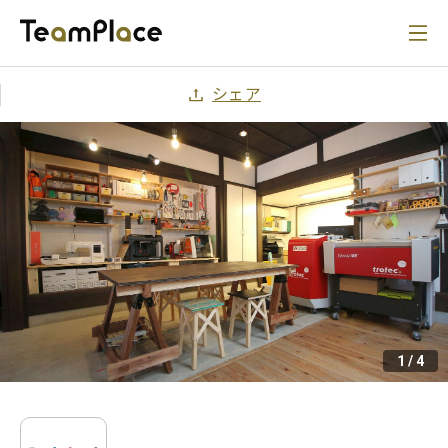
シェア
1
/
4