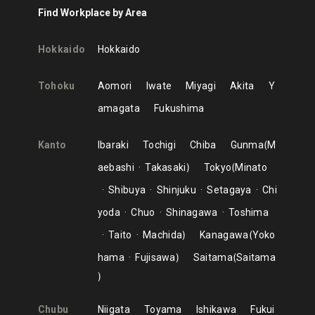
Find Workplace by Area
Hokkaido
Hokkaido
Tohoku
Aomori
Iwate
Miyagi
Akita
Y
amagata
Fukushima
Kanto
Ibaraki
Tochigi
Chiba
Gunma
M
aebashi
Takasaki
Tokyo
Minato
Shibuya
Shinjuku
Setagaya
Chi
yoda
Chuo
Shinagawa
Toshima
Taito
Machida
Kanagawa
Yoko
hama
Fujisawa
Saitama
Saitama
Chubu
Niigata
Toyama
Ishikawa
Fukui