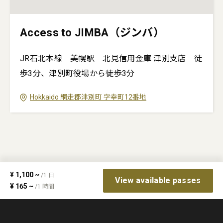
Access to JIMBA（ジンバ）
JR石北本線 美幌駅 北見信用金庫 津別支店 徒
歩3分、津別町役場から徒歩3分
Hokkaido
網走郡津別町
字幸町12番地
¥
1,100
~
/
1
日
View available passes
¥
165
~
/
1
時間