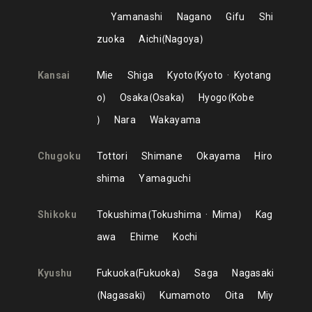
Yamanashi
Nagano
Gifu
Shi
zuoka
Aichi
Nagoya
Kansai
Mie
Shiga
Kyoto
Kyoto
Kyotang
o
Osaka
Osaka
Hyogo
Kobe
Nara
Wakayama
Chugoku
Tottori
Shimane
Okayama
Hiro
shima
Yamaguchi
Shikoku
Tokushima
Tokushima
Mima
Kag
awa
Ehime
Kochi
Kyushu
Fukuoka
Fukuoka
Saga
Nagasaki
Nagasaki
Kumamoto
Oita
Miy