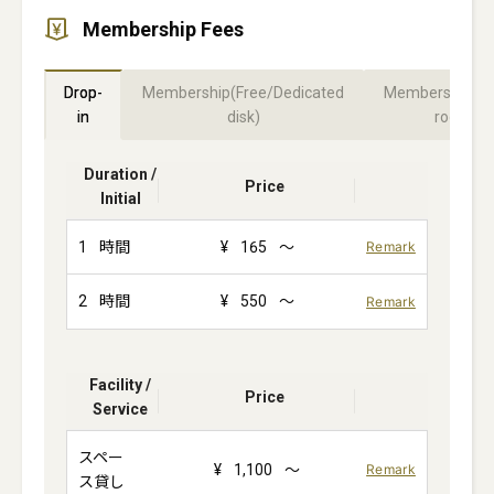
Membership Fees
Drop-
Membership(Free/Dedicated
Membership(Pr
in
disk)
room)
Duration /
Price
Initial
1
時間
¥
165
～
Remark
2
時間
¥
550
～
Remark
Facility /
Price
Service
スペー
¥
1,100
～
Remark
ス貸し