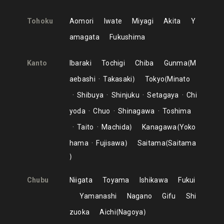
Tohoku
Aomori
Iwate
Miyagi
Akita
Y
amagata
Fukushima
Kanto
Ibaraki
Tochigi
Chiba
Gunma
M
aebashi
Takasaki
Tokyo
Minato
Shibuya
Shinjuku
Setagaya
Chi
yoda
Chuo
Shinagawa
Toshima
Taito
Machida
Kanagawa
Yoko
hama
Fujisawa
Saitama
Saitama
Chubu
Niigata
Toyama
Ishikawa
Fukui
Yamanashi
Nagano
Gifu
Shi
zuoka
Aichi
Nagoya