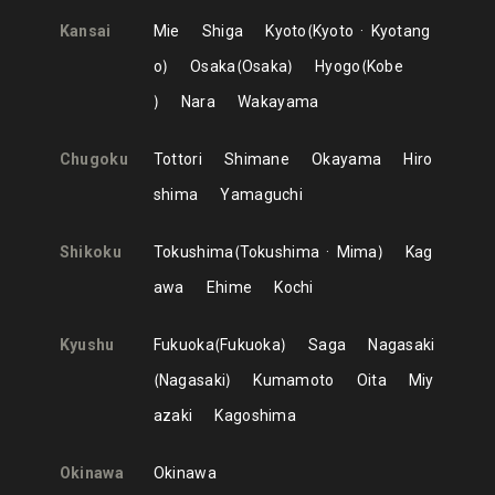
Kansai
Mie
Shiga
Kyoto
Kyoto
Kyotang
o
Osaka
Osaka
Hyogo
Kobe
Nara
Wakayama
Chugoku
Tottori
Shimane
Okayama
Hiro
shima
Yamaguchi
Shikoku
Tokushima
Tokushima
Mima
Kag
awa
Ehime
Kochi
Kyushu
Fukuoka
Fukuoka
Saga
Nagasaki
Nagasaki
Kumamoto
Oita
Miy
azaki
Kagoshima
Okinawa
Okinawa