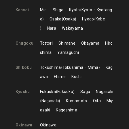
Kansai
Mie
Shiga
Kyoto
Kyoto
Kyotang
o
Osaka
Osaka
Hyogo
Kobe
Nara
Wakayama
Chugoku
Tottori
Shimane
Okayama
Hiro
shima
Yamaguchi
Shikoku
Tokushima
Tokushima
Mima
Kag
awa
Ehime
Kochi
Kyushu
Fukuoka
Fukuoka
Saga
Nagasaki
Nagasaki
Kumamoto
Oita
Miy
azaki
Kagoshima
Okinawa
Okinawa