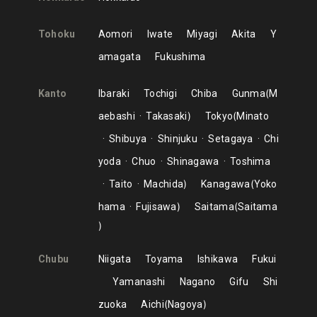
Tohoku
Aomori
Iwate
Miyagi
Akita
Y
amagata
Fukushima
Kanto
Ibaraki
Tochigi
Chiba
Gunma
M
aebashi
Takasaki
Tokyo
Minato
Shibuya
Shinjuku
Setagaya
Chi
yoda
Chuo
Shinagawa
Toshima
Taito
Machida
Kanagawa
Yoko
hama
Fujisawa
Saitama
Saitama
Chubu
Niigata
Toyama
Ishikawa
Fukui
Yamanashi
Nagano
Gifu
Shi
zuoka
Aichi
Nagoya