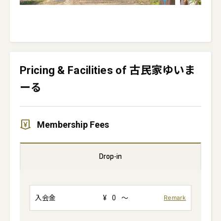
Pricing & Facilities of 古民家ゆいま
ーる
Membership Fees
Drop-in
入会金
¥
0
～
Remark