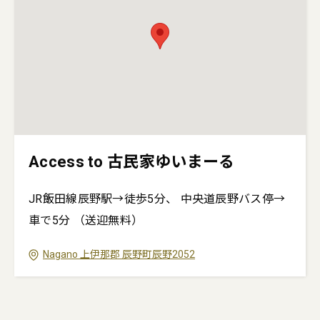
Access to 古民家ゆいまーる
JR飯田線辰野駅→徒歩5分、 中央道辰野バス停→
車で5分 （送迎無料）
Nagano
上伊那郡
辰野町辰野2052