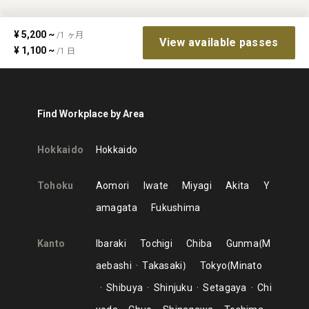
¥
5,200
~
/
1
ヶ月
View available passes
¥
1,100
~
/
1
日
Find Workplace by Area
Hokkaido
Hokkaido
Tohoku
Aomori
Iwate
Miyagi
Akita
Y
amagata
Fukushima
Kanto
Ibaraki
Tochigi
Chiba
Gunma
M
aebashi
Takasaki
Tokyo
Minato
Shibuya
Shinjuku
Setagaya
Chi