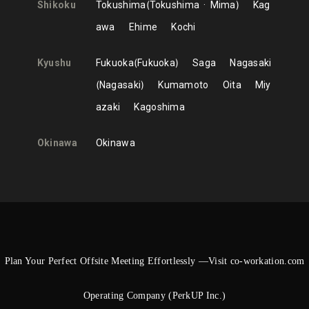
Shikoku
Tokushima
Tokushima
Mima
Kag
awa
Ehime
Kochi
Kyushu
Fukuoka
Fukuoka
Saga
Nagasaki
Nagasaki
Kumamoto
Oita
Miy
azaki
Kagoshima
Okinawa
Okinawa
Plan Your Perfect Offsite Meeting Effortlessly —Visit co-workation.com
Operating Company (PerkUP Inc.)