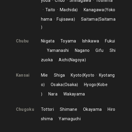
yoda
Chuo
Shinagawa
Toshima
Taito
Machida
Kanagawa
Yoko
hama
Fujisawa
Saitama
Saitama
Chubu
Niigata
Toyama
Ishikawa
Fukui
Yamanashi
Nagano
Gifu
Shi
zuoka
Aichi
Nagoya
Kansai
Mie
Shiga
Kyoto
Kyoto
Kyotang
o
Osaka
Osaka
Hyogo
Kobe
Nara
Wakayama
Chugoku
Tottori
Shimane
Okayama
Hiro
shima
Yamaguchi