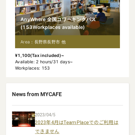
AnyWhere 全国コワーキングパス
(
153
Workplaces available
)
Area：長野県長野市 他
¥
1,100
(
Tax included
)~
Available
:
2
hours
/
31
days
~
Workplaces: 153
News from MYCAFE
2023/04/5
2023年4月はTeaｍPlaceでのご利用は
できません