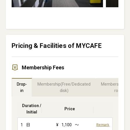
Pricing & Facilities of MYCAFE
Membership Fees
Drop-
Membership(Free/Dedicated
Membership(Pr
in
disk)
room)
Duration /
Price
Initial
1
日
¥
1,100
～
Remark