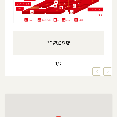
2F 錦通り店
1
/
2