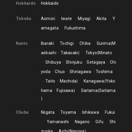
Hokkaido
Hokkaido
Tohoku
Aomori
Iwate
Miyagi
Akita
Y
amagata
Fukushima
Kanto
Ibaraki
Tochigi
Chiba
Gunma
M
aebashi
Takasaki
Tokyo
Minato
Shibuya
Shinjuku
Setagaya
Chi
yoda
Chuo
Shinagawa
Toshima
Taito
Machida
Kanagawa
Yoko
hama
Fujisawa
Saitama
Saitama
Chubu
Niigata
Toyama
Ishikawa
Fukui
Yamanashi
Nagano
Gifu
Shi
zuoka
Aichi
Nagoya