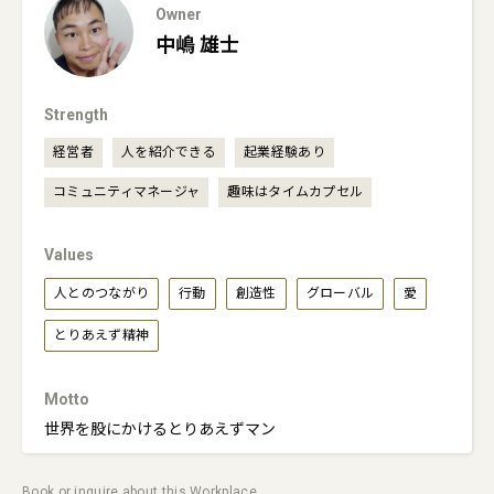
Owner
中嶋
雄士
Strength
経営者
人を紹介できる
起業経験あり
コミュニティマネージャ
趣味はタイムカプセル
Values
人とのつながり
行動
創造性
グローバル
愛
とりあえず精神
Motto
世界を股にかけるとりあえずマン
Book or inquire about this Workplace