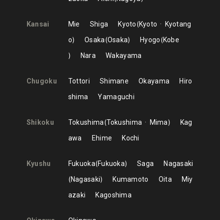
Kansai
Mie
Shiga
Kyoto
Kyoto
Kyotang
o
Osaka
Osaka
Hyogo
Kobe
Nara
Wakayama
Chugoku
Tottori
Shimane
Okayama
Hiro
shima
Yamaguchi
Shikoku
Tokushima
Tokushima
Mima
Kag
awa
Ehime
Kochi
Kyushu
Fukuoka
Fukuoka
Saga
Nagasaki
Nagasaki
Kumamoto
Oita
Miy
azaki
Kagoshima