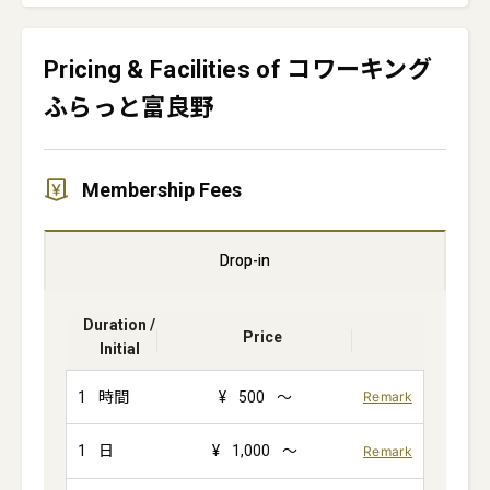
Pricing & Facilities of コワーキング
ふらっと富良野
Membership Fees
Drop-in
Duration /
Price
Initial
1
時間
¥
500
～
Remark
1
日
¥
1,000
～
Remark