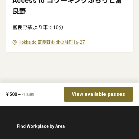
Access to コワーキングふらっと富
良野
富良野駅より車で10分
Hokkaido
富良野市
北の峰町16-27
View available passes
¥
500
~
/
1
時間
Find Workplace by Area