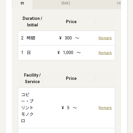
in
disk)
room)
Duration /
Price
Initial
2
時間
¥
300
～
Remark
1
日
¥
1,000
～
Remark
Facility /
Price
Service
コピ
ー・プ
リント
¥
5
～
Remark
モノク
ロ