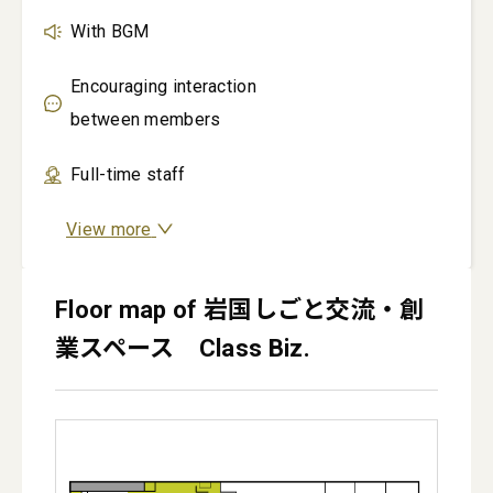
With BGM
Encouraging interaction
between members
Full-time staff
View more
Floor map of 岩国しごと交流・創
業スペース Class Biz.