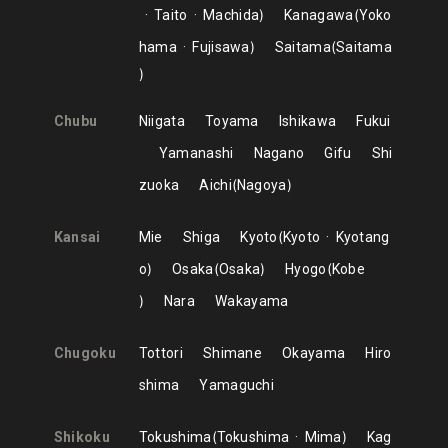
Taito
Machida
Kanagawa
Yoko
hama
Fujisawa
Saitama
Saitama
Chubu
Niigata
Toyama
Ishikawa
Fukui
Yamanashi
Nagano
Gifu
Shi
zuoka
Aichi
Nagoya
Kansai
Mie
Shiga
Kyoto
Kyoto
Kyotang
o
Osaka
Osaka
Hyogo
Kobe
Nara
Wakayama
Chugoku
Tottori
Shimane
Okayama
Hiro
shima
Yamaguchi
Shikoku
Tokushima
Tokushima
Mima
Kag