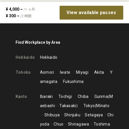
¥
4,000
~
/
1
ヶ月
View available passes
¥
300
~
/
2
時間
Find Workplace by Area
Hokkaido
Hokkaido
Tohoku
Aomori
Iwate
Miyagi
Akita
Y
amagata
Fukushima
Kanto
Ibaraki
Tochigi
Chiba
Gunma
M
aebashi
Takasaki
Tokyo
Minato
Shibuya
Shinjuku
Setagaya
Chi
yoda
Chuo
Shinagawa
Toshima