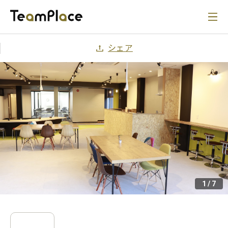
シェア
1
/
7