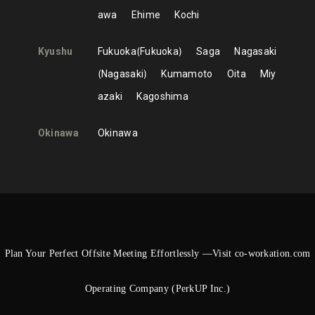
awa
Ehime
Kochi
Kyushu
Fukuoka
Fukuoka
Saga
Nagasaki
Nagasaki
Kumamoto
Oita
Miy
azaki
Kagoshima
Okinawa
Okinawa
Plan Your Perfect Offsite Meeting Effortlessly —Visit co-workation.com
Operating Company (PerkUP Inc.)