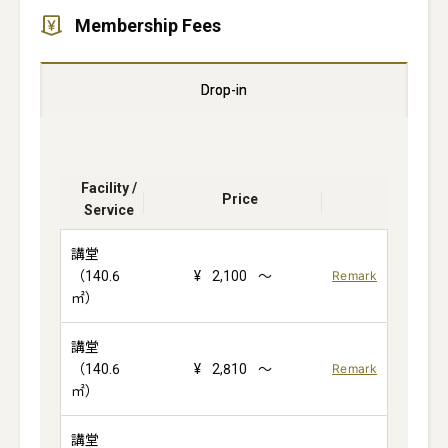
Membership Fees
Drop-in
Facility /
Price
Service
講堂
（140.6
¥
2,100
～
Remark
㎡）
講堂
（140.6
¥
2,810
～
Remark
㎡）
講堂