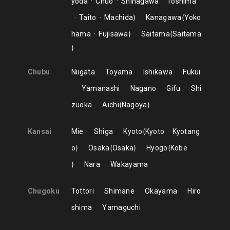
yoda
Chuo
Shinagawa
Toshima
Taito
Machida
Kanagawa
Yoko
hama
Fujisawa
Saitama
Saitama
Chubu
Niigata
Toyama
Ishikawa
Fukui
Yamanashi
Nagano
Gifu
Shi
zuoka
Aichi
Nagoya
Kansai
Mie
Shiga
Kyoto
Kyoto
Kyotang
o
Osaka
Osaka
Hyogo
Kobe
Nara
Wakayama
Chugoku
Tottori
Shimane
Okayama
Hiro
shima
Yamaguchi