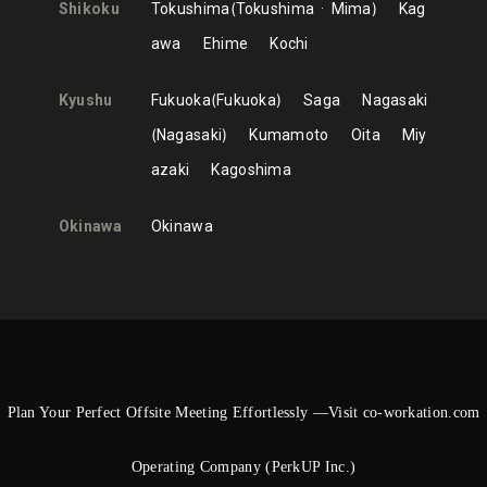
Shikoku
Tokushima
Tokushima
Mima
Kag
awa
Ehime
Kochi
Kyushu
Fukuoka
Fukuoka
Saga
Nagasaki
Nagasaki
Kumamoto
Oita
Miy
azaki
Kagoshima
Okinawa
Okinawa
Plan Your Perfect Offsite Meeting Effortlessly —Visit co-workation.com
Operating Company (PerkUP Inc.)