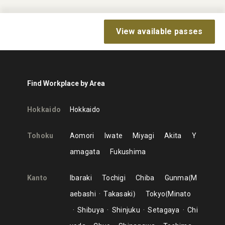
View available passes
Find Workplace by Area
Hokkaido
Hokkaido
Tohoku
Aomori
Iwate
Miyagi
Akita
Y
amagata
Fukushima
Kanto
Ibaraki
Tochigi
Chiba
Gunma
M
aebashi
Takasaki
Tokyo
Minato
Shibuya
Shinjuku
Setagaya
Chi