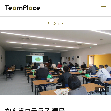
シェア
1
/
9
かんきつテラス 徳島