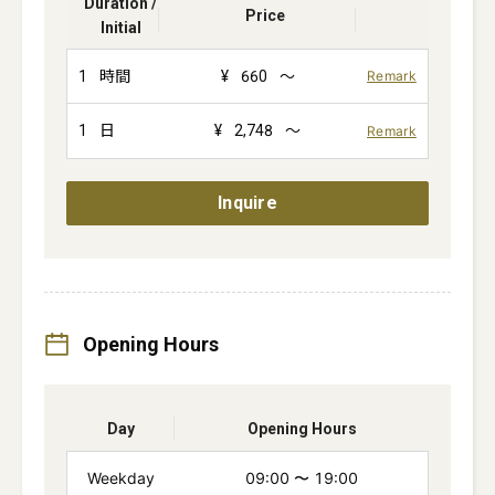
Duration /
Price
Initial
1
時間
¥
660
～
Remark
1
日
¥
2,748
～
Remark
Inquire
Opening Hours
Day
Opening Hours
Weekday
09:00
〜
19:00