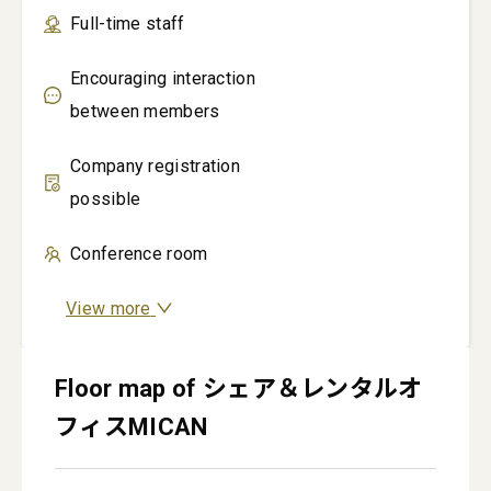
Full-time staff
Encouraging interaction
between members
Company registration
possible
Conference room
View more
Floor map of シェア＆レンタルオ
フィスMICAN