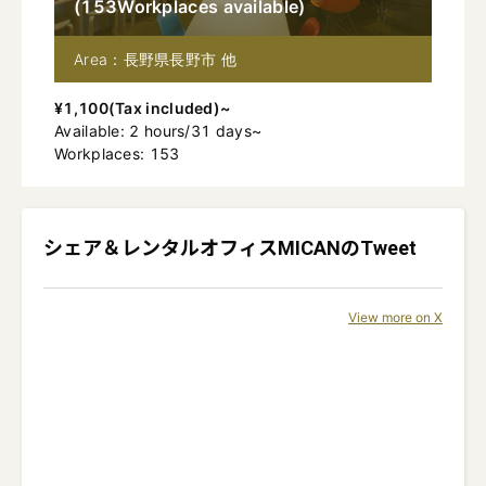
(
153
Workplaces available
)
Area：長野県長野市 他
¥
1,100
(
Tax included
)~
Available
:
2
hours
/
31
days
~
Workplaces: 153
シェア＆レンタルオフィスMICAN
のTweet
View more on X