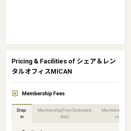
Pricing & Facilities of シェア＆レン
タルオフィスMICAN
Membership Fees
Drop-
Membership(Free/Dedicated
Membership(Pr
in
disk)
room)