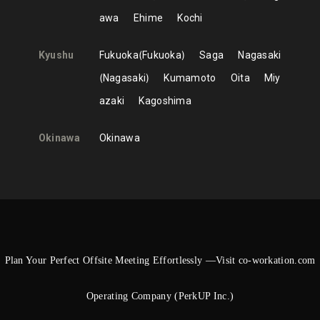
awa
Ehime
Kochi
Kyushu
Fukuoka
Fukuoka
Saga
Nagasaki
Nagasaki
Kumamoto
Oita
Miy
azaki
Kagoshima
Okinawa
Okinawa
Plan Your Perfect Offsite Meeting Effortlessly —Visit co-workation.com
Operating Company (PerkUP Inc.)