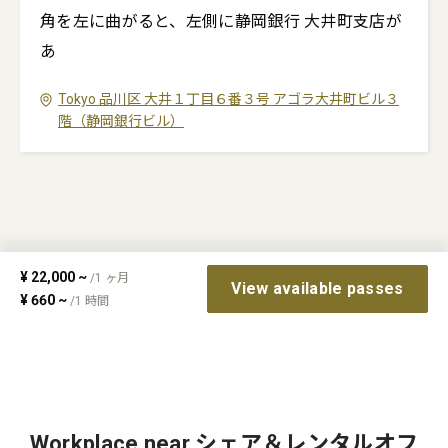
角を左に曲がると、左側に静岡銀行 大井町支店が
あ
Tokyo
品川区
大井１丁目６番３号
アゴラ大井町ビル３
階（静岡銀行ビル）
¥
22,000
~
/
1
ヶ月
View available passes
¥
660
~
/
1
時間
Workplace near シェア＆レンタルオフ