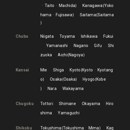
Taito
Machida
Kanagawa
Yoko
hama
Fujisawa
Saitama
Saitama
Chubu
Niigata
Toyama
Ishikawa
Fukui
Yamanashi
Nagano
Gifu
Shi
zuoka
Aichi
Nagoya
Kansai
Mie
Shiga
Kyoto
Kyoto
Kyotang
o
Osaka
Osaka
Hyogo
Kobe
Nara
Wakayama
Chugoku
Tottori
Shimane
Okayama
Hiro
shima
Yamaguchi
Shikoku
Tokushima
Tokushima
Mima
Kag