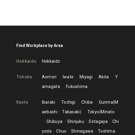
Find Workplace by Area
Hokkaido
Hokkaido
Tohoku
Aomori
Iwate
Miyagi
Akita
Y
amagata
Fukushima
Kanto
Ibaraki
Tochigi
Chiba
Gunma
M
aebashi
Takasaki
Tokyo
Minato
Shibuya
Shinjuku
Setagaya
Chi
yoda
Chuo
Shinagawa
Toshima