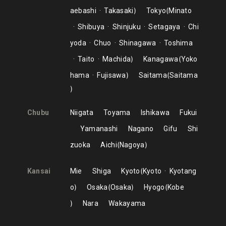
aebashi
Takasaki
Tokyo
Minato
Shibuya
Shinjuku
Setagaya
Chi
yoda
Chuo
Shinagawa
Toshima
Taito
Machida
Kanagawa
Yoko
hama
Fujisawa
Saitama
Saitama
Chubu
Niigata
Toyama
Ishikawa
Fukui
Yamanashi
Nagano
Gifu
Shi
zuoka
Aichi
Nagoya
Kansai
Mie
Shiga
Kyoto
Kyoto
Kyotang
o
Osaka
Osaka
Hyogo
Kobe
Nara
Wakayama