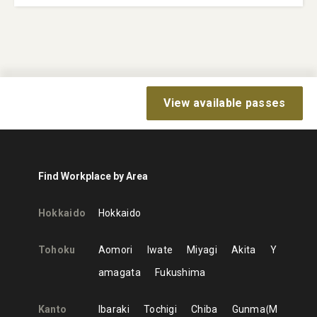
View available passes
Find Workplace by Area
Hokkaido
Hokkaido
Tohoku
Aomori
Iwate
Miyagi
Akita
Y
amagata
Fukushima
Kanto
Ibaraki
Tochigi
Chiba
Gunma
M