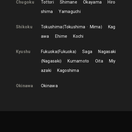
Chugoku
Tottori
Shimane
Okayama
Hiro
shima
Yamaguchi
Shikoku
Tokushima
Tokushima
Mima
Kag
awa
Ehime
Kochi
Kyushu
Fukuoka
Fukuoka
Saga
Nagasaki
Nagasaki
Kumamoto
Oita
Miy
azaki
Kagoshima
Okinawa
Okinawa