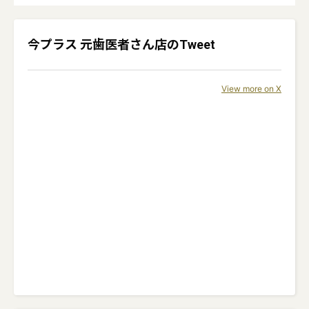
今プラス 元歯医者さん店
のTweet
View more on X