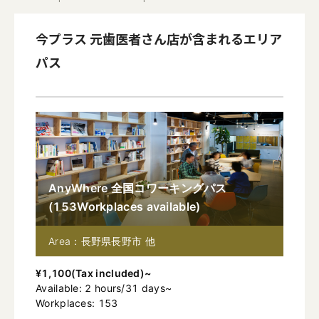
今プラス 元歯医者さん店
が含まれるエリア
パス
AnyWhere 全国コワーキングパス
(
153
Workplaces available
)
Area：長野県長野市 他
¥
1,100
(
Tax included
)~
Available
:
2
hours
/
31
days
~
Workplaces: 153