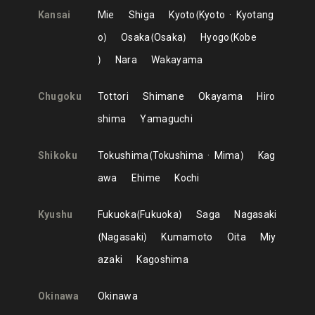
Kansai
Mie
Shiga
Kyoto
Kyoto
Kyotang
o
Osaka
Osaka
Hyogo
Kobe
Nara
Wakayama
Chugoku
Tottori
Shimane
Okayama
Hiro
shima
Yamaguchi
Shikoku
Tokushima
Tokushima
Mima
Kag
awa
Ehime
Kochi
Kyushu
Fukuoka
Fukuoka
Saga
Nagasaki
Nagasaki
Kumamoto
Oita
Miy
azaki
Kagoshima
Okinawa
Okinawa