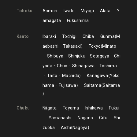
Tohoku
Aomori
Iwate
Miyagi
Akita
Y
amagata
Fukushima
Kanto
Ibaraki
Tochigi
Chiba
Gunma
M
aebashi
Takasaki
Tokyo
Minato
Shibuya
Shinjuku
Setagaya
Chi
yoda
Chuo
Shinagawa
Toshima
Taito
Machida
Kanagawa
Yoko
hama
Fujisawa
Saitama
Saitama
Chubu
Niigata
Toyama
Ishikawa
Fukui
Yamanashi
Nagano
Gifu
Shi
zuoka
Aichi
Nagoya