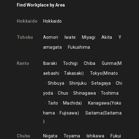
Find Workplace by Area
Hokkaido
Hokkaido
Tohoku
Aomori
Iwate
Miyagi
Akita
Y
amagata
Fukushima
Kanto
Ibaraki
Tochigi
Chiba
Gunma
M
aebashi
Takasaki
Tokyo
Minato
Shibuya
Shinjuku
Setagaya
Chi
yoda
Chuo
Shinagawa
Toshima
Taito
Machida
Kanagawa
Yoko
hama
Fujisawa
Saitama
Saitama
Chubu
Niigata
Toyama
Ishikawa
Fukui