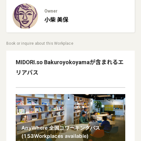
Owner
小柴
美保
Book or inquire about this Workplace
MIDORI.so Bakuroyokoyama
が含まれるエ
リアパス
AnyWhere 全国コワーキングパス
(
153
Workplaces available
)