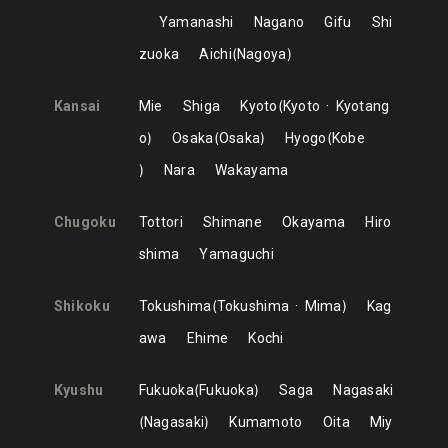
Yamanashi
Nagano
Gifu
Shi
zuoka
Aichi
Nagoya
Kansai
Mie
Shiga
Kyoto
Kyoto
Kyotang
o
Osaka
Osaka
Hyogo
Kobe
Nara
Wakayama
Chugoku
Tottori
Shimane
Okayama
Hiro
shima
Yamaguchi
Shikoku
Tokushima
Tokushima
Mima
Kag
awa
Ehime
Kochi
Kyushu
Fukuoka
Fukuoka
Saga
Nagasaki
Nagasaki
Kumamoto
Oita
Miy