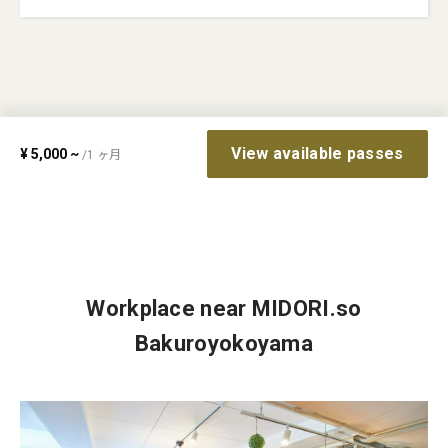
View available passes
¥
5,000
~
/
1
ヶ月
Workplace near MIDORI.so
Bakuroyokoyama