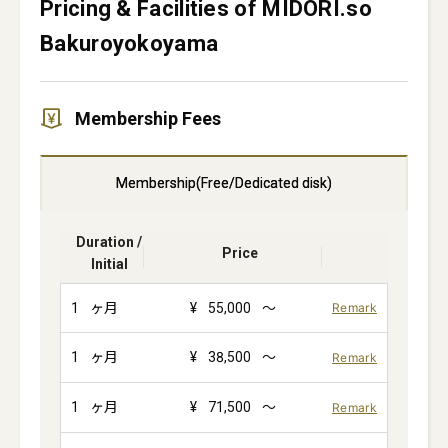
Pricing & Facilities of MIDORI.so
Bakuroyokoyama
Membership Fees
Membership(Free/Dedicated disk)
Duration /
Price
Initial
1
ヶ月
¥
55,000
～
Remark
1
ヶ月
¥
38,500
～
Remark
1
ヶ月
¥
71,500
～
Remark