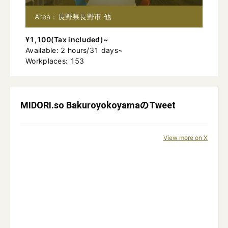
Area：長野県長野市 他
¥
1,100
(
Tax included
)~
Available
:
2
hours
/
31
days
~
Workplaces: 153
MIDORI.so Bakuroyokoyama
のTweet
View more on X