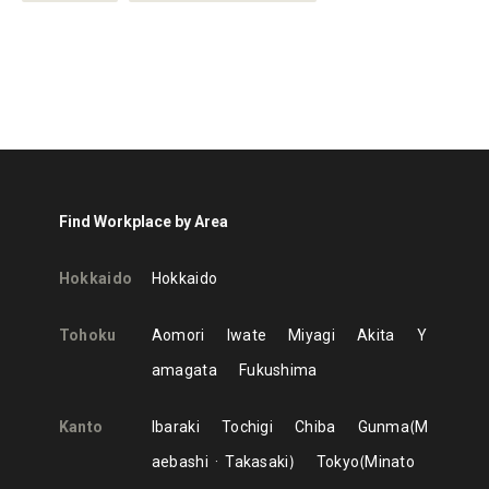
Find Workplace by Area
Hokkaido
Hokkaido
Tohoku
Aomori
Iwate
Miyagi
Akita
Y
amagata
Fukushima
Kanto
Ibaraki
Tochigi
Chiba
Gunma
M
aebashi
Takasaki
Tokyo
Minato