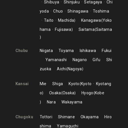
Shibuya
Shinjuku
Setagaya
Chi
yoda
Chuo
Shinagawa
Toshima
Taito
Machida
Kanagawa
Yoko
hama
Fujisawa
Saitama
Saitama
Chubu
Niigata
Toyama
Ishikawa
Fukui
Yamanashi
Nagano
Gifu
Shi
zuoka
Aichi
Nagoya
Kansai
Mie
Shiga
Kyoto
Kyoto
Kyotang
o
Osaka
Osaka
Hyogo
Kobe
Nara
Wakayama
Chugoku
Tottori
Shimane
Okayama
Hiro
shima
Yamaguchi