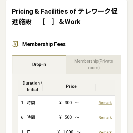
Pricing & Facilities of テレワーク促
進施設 ［ ］＆Work
Membership Fees
Membership(Private
Drop-in
room)
Duration /
Price
Initial
1
時間
¥
300
～
Remark
6
時間
¥
500
～
Remark
1
日
¥
1,000
～
Remark