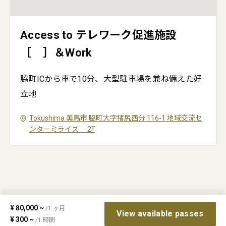
Access to テレワーク促進施設
［ ］＆Work
脇町ICから車で10分、大型駐車場を兼ね備えた好
立地
Tokushima
美馬市
脇町大字猪尻西分 116-1
地域交流セ
ンターミライズ 2F
¥
80,000
~
/
1
ヶ月
View available passes
¥
300
~
/
1
時間