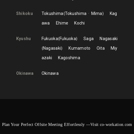
Shikoku
Tokushima
Tokushima
Mima
Kag
awa
Ehime
Kochi
Kyushu
Fukuoka
Fukuoka
Saga
Nagasaki
Nagasaki
Kumamoto
Oita
Miy
azaki
Kagoshima
Okinawa
Okinawa
Plan Your Perfect Offsite Meeting Effortlessly —Visit co-workation.com