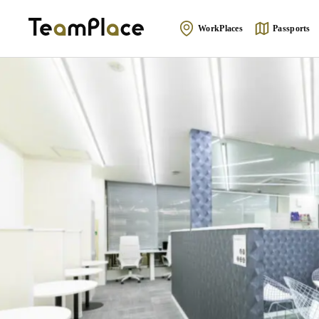
WorkPlaces
Passports