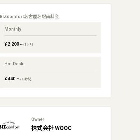
BIZcomfort名古屋名駅南
料金
Monthly
¥
2,200
~
/
1
ヶ月
Hot Desk
¥
440
~
/
1
時間
Owner
株式会社
WOOC