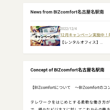
News from BIZcomfort名古屋名駅南
2022/12/4
12月キャンペーン実施中！
【レンタルオフィス】

内覧時にサイコロを振って、
【コワーキングスペース】

Concept of BIZcomfort名古屋名駅南
東海プラン　入会金通常1.1万
※12月中新規ご契約の方限定
【BIZcomfortについて　～BIZcomfortの
※予告なく変更・終了する場
※価格は全て税込みです。
テレワークをはじめとする柔軟な働き方が求め
で、様々なビジネスに対してこれからの働き