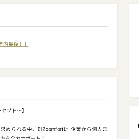
年内最後！！
出た目×万円の入会金をお値引き！

円→0円！

です。

コンセプト～】

合がございます。

られる中、BIZcomfortは 企業から個人ま
方を全力サポート！
