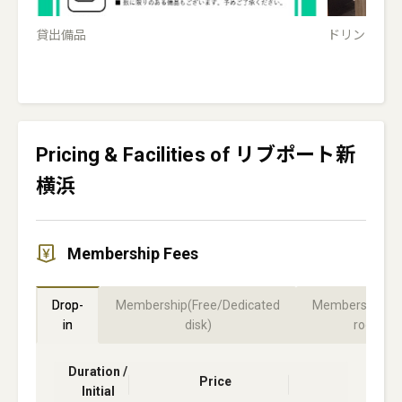
貸出備品
ドリンクサ
Pricing & Facilities of リブポート新
横浜
Membership Fees
Drop-
Membership(Free/Dedicated
Membership(Pr
in
disk)
room)
Duration /
Price
Initial