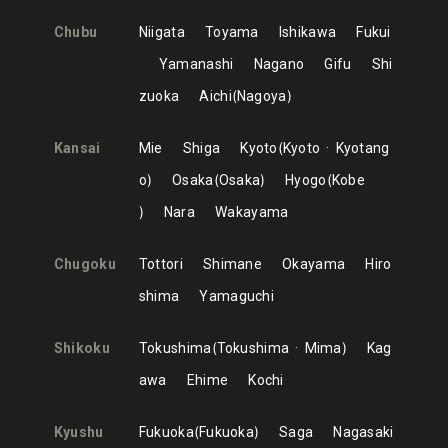
Chubu
Niigata
Toyama
Ishikawa
Fukui
Yamanashi
Nagano
Gifu
Shi
zuoka
Aichi
Nagoya
Kansai
Mie
Shiga
Kyoto
Kyoto
Kyotang
o
Osaka
Osaka
Hyogo
Kobe
Nara
Wakayama
Chugoku
Tottori
Shimane
Okayama
Hiro
shima
Yamaguchi
Shikoku
Tokushima
Tokushima
Mima
Kag
awa
Ehime
Kochi
Kyushu
Fukuoka
Fukuoka
Saga
Nagasaki