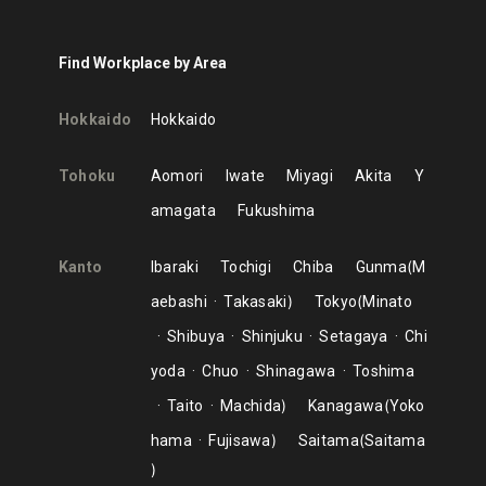
Find Workplace by Area
Hokkaido
Hokkaido
Tohoku
Aomori
Iwate
Miyagi
Akita
Y
amagata
Fukushima
Kanto
Ibaraki
Tochigi
Chiba
Gunma
M
aebashi
Takasaki
Tokyo
Minato
Shibuya
Shinjuku
Setagaya
Chi
yoda
Chuo
Shinagawa
Toshima
Taito
Machida
Kanagawa
Yoko
hama
Fujisawa
Saitama
Saitama