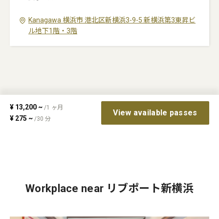
Kanagawa
横浜市
港北区新横浜3-9-5
新横浜第3東昇ビ
ル地下1階・3階
¥
13,200
~
/
1
ヶ月
View available passes
¥
275
~
/
30
分
Workplace near リブポート新横浜