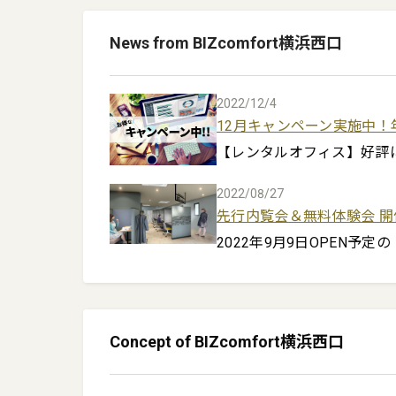
News from BIZcomfort横浜西口
2022/12/4
12月キャンペーン実施中！
【レンタルオフィス】好評に
①入会金 通常6.6～11万円 → 
2022/08/27
先行内覧会＆無料体験会 開
【コワーキングスペース】

2022年9月9日OPEN予定
①神奈川プラン　入会金 通常1.
け、先行内覧会と無料体験会
※2022年12月31日まで申込
オープン前の施設内を見学で
※予告なく変更・終了する場
Concept of BIZcomfort横浜西口
コワーキングスペースの無料
※価格は全て税込みです。