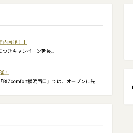
年内最後！！
つきキャンペーン延長！

0円！

催！
の「BIZcomfort横浜西口」では、オープンに先駆
1万円 → 0円！

を開催します！

の方限定です。

き、そのままお申込みもOK。

合がございます。

体験会も同時開催します♪
