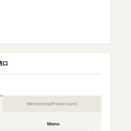
浜西口
Membership(Private room)
Memo