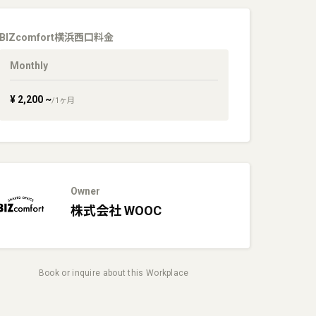
BIZcomfort横浜西口
料金
Monthly
¥
2,200
~
/
1
ヶ月
Owner
株式会社
WOOC
Book or inquire about this Workplace