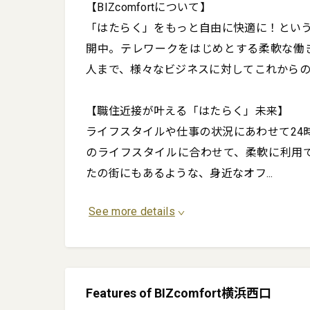
■日時

【BIZcomfortについて】

2022年9月4日（日）、6日
「はたらく」をもっと自由に快適に！とい
9:30～18:00 （最終受付 17:3
開中。テレワークをはじめとする柔軟な働き方が
人まで、様々なビジネスに対してこれからの
■場所

BIZcomfort 横浜西口

【職住近接が叶える「はたらく」未来】

https://bizcomfort.jp/kanag
ライフスタイルや仕事の状況にあわせて24
のライフスタイルに合わせて、柔軟に利用で
■住所・アクセス

たの街にもあるような、身近なオフ
...
神奈川県横浜市西区浅間町1-7-
See more details
各線「横浜」駅西口 徒歩10分
相鉄線「平沼橋」駅北口 徒歩8
■参加方法

Features of BIZcomfort横浜西口
HPの「内覧予約」から必要