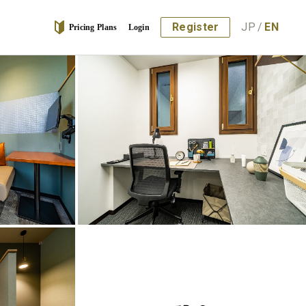
Register
JP
/
EN
Pricing Plans
Login