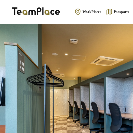
WorkPlaces
Passports