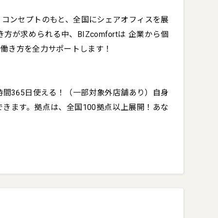
（火）、7日（水）、8日（木）

うコンセプトのもと、全国にシェアオフィスを展
0）

求められる中、BIZcomfortは 企業から個
働き方を全力サポートします！

awaken/yokohama-nishiguchi.html

時間365日使える！（一部対象外店舗あり）自身
きます。拠点は、全国100拠点以上展開！あな
1



分

事項をご入力の上、ご予約ください。
