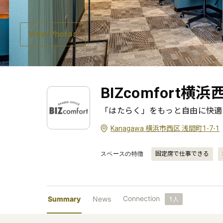
View Photos
BIZcomfort横浜
「はたらく」をもっと自由に快適に
Kanagawa 横浜市西区 浅間町1-7-1
スペースの特徴
固定席で仕事できる
Connection
Summary
News
1
人