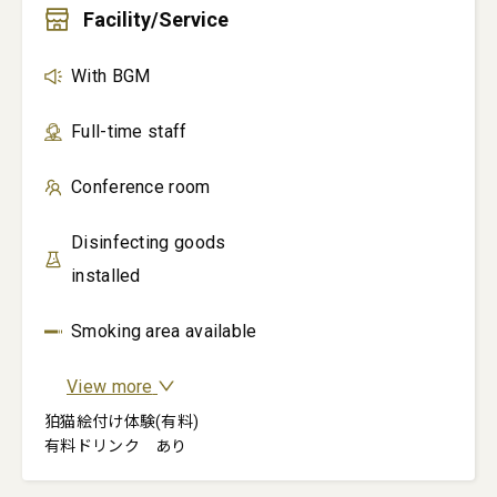
Facility/Service
With BGM
Full-time staff
Conference room
Disinfecting goods
installed
Smoking area available
View more
狛猫絵付け体験(有料)

有料ドリンク　あり