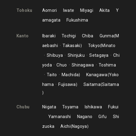
Tohoku
Aomori
Iwate
Miyagi
Akita
Y
amagata
Fukushima
Kanto
Ibaraki
Tochigi
Chiba
Gunma
M
aebashi
Takasaki
Tokyo
Minato
Shibuya
Shinjuku
Setagaya
Chi
yoda
Chuo
Shinagawa
Toshima
Taito
Machida
Kanagawa
Yoko
hama
Fujisawa
Saitama
Saitama
Chubu
Niigata
Toyama
Ishikawa
Fukui
Yamanashi
Nagano
Gifu
Shi
zuoka
Aichi
Nagoya