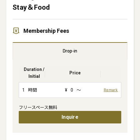
Stay＆Food
Membership Fees
Drop-in
Duration /
Price
Initial
1
時間
¥
0
～
Remark
フリースペース無料
Inquire