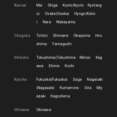
Kansai
Mie
Shiga
Kyoto
Kyoto
Kyotang
o
Osaka
Osaka
Hyogo
Kobe
Nara
Wakayama
Chugoku
Tottori
Shimane
Okayama
Hiro
shima
Yamaguchi
Shikoku
Tokushima
Tokushima
Mima
Kag
awa
Ehime
Kochi
Kyushu
Fukuoka
Fukuoka
Saga
Nagasaki
Nagasaki
Kumamoto
Oita
Miy
azaki
Kagoshima
Okinawa
Okinawa