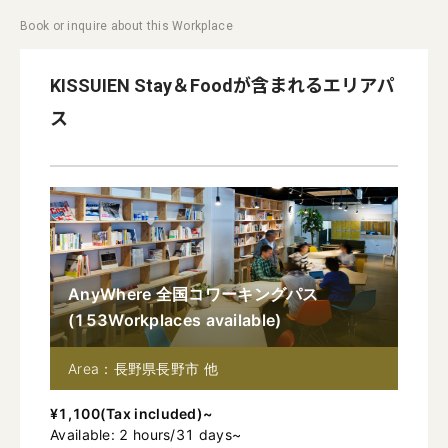
Book or inquire about this Workplace
KISSUIEN Stay＆Food
が含まれるエリアパ
ス
AnyWhere 全国コワーキングパス
(
153
Workplaces available
)
Area：長野県長野市 他
¥
1,100
(
Tax included
)~
Available
:
2
hours
/
31
days
~