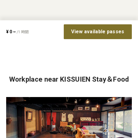
View available passes
¥
0
~
/
1
時間
Workplace near KISSUIEN Stay＆Food