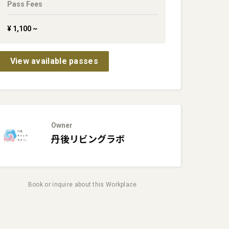
Pass Fees
¥
1,100
~
View available passes
Owner
丹後リビングラボ
Book or inquire about this Workplace