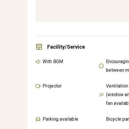
Facility/Service
With BGM
Encouragin
between 
Projector
Ventilatio
(window an
fan availab
Parking available
Bicycle par