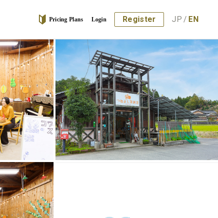
Register
JP
/
EN
Pricing Plans
Login