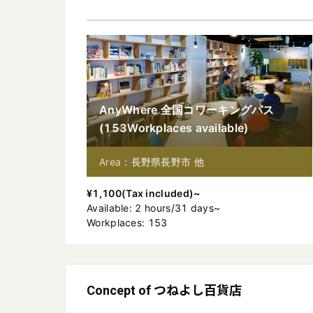
AnyWhere 全国コワーキングパス
(
153
Workplaces available
)
Area：長野県長野市 他
¥
1,100
(
Tax included
)~
Available
:
2
hours
/
31
days
~
Workplaces: 153
Concept of つねよし百貨店