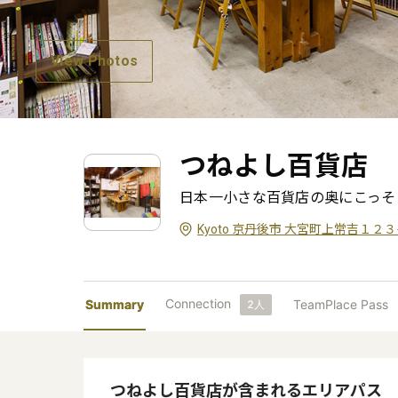
View Photos
つねよし百貨店
日本一小さな百貨店の奥にこっそ
Kyoto 京丹後市 大宮町上常吉１２３
Connection
Summary
TeamPlace Pass
2
人
つねよし百貨店
が含まれるエリアパス