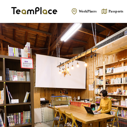
WorkPlaces
Passports