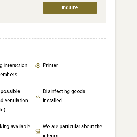
Inquire
g interaction
Printer
members
n possible
Disinfecting goods
d ventilation
installed
le)
king available
We are particular about the
interior.