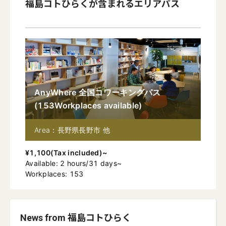
福島コトひらく
が含まれるエリアパス
AnyWhere 全国コワーキングパス
(
153
Workplaces available
)
Area：長野県長野市 他
¥
1,100
(
Tax included
)~
Available
:
2
hours
/
31
days
~
Workplaces: 153
News from 福島コトひらく