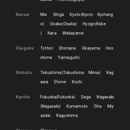
Kansai
Mie
Shiga
Kyoto
Kyoto
Kyotang
o
Osaka
Osaka
Hyogo
Kobe
Nara
Wakayama
Chugoku
Tottori
Shimane
Okayama
Hiro
shima
Yamaguchi
Shikoku
Tokushima
Tokushima
Mima
Kag
awa
Ehime
Kochi
Kyushu
Fukuoka
Fukuoka
Saga
Nagasaki
Nagasaki
Kumamoto
Oita
Miy
azaki
Kagoshima