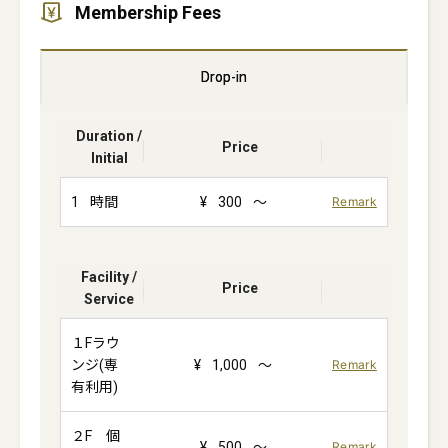
Membership Fees
Drop-in
Duration /
Price
Initial
1
時間
¥
300
～
Remark
Facility /
Price
Service
１Fラウ
ンジ(専
¥
1,000
～
Remark
有利用)
２F 個
¥
500
～
Remark