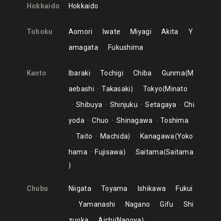
Hokkaido
Hokkaido
Tohoku
Aomori
Iwate
Miyagi
Akita
Y
amagata
Fukushima
Kanto
Ibaraki
Tochigi
Chiba
Gunma
M
aebashi
Takasaki
Tokyo
Minato
Shibuya
Shinjuku
Setagaya
Chi
yoda
Chuo
Shinagawa
Toshima
Taito
Machida
Kanagawa
Yoko
hama
Fujisawa
Saitama
Saitama
Chubu
Niigata
Toyama
Ishikawa
Fukui
Yamanashi
Nagano
Gifu
Shi
zuoka
Aichi
Nagoya