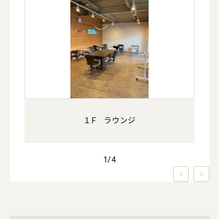
１F ラウンジ
1
/
4