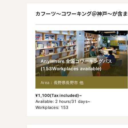
カフーツ〜コワーキング＠神戸〜
が含ま
AnyWhere 全国コワーキングパス
(
153
Workplaces available
)
Area：長野県長野市 他
¥
1,100
(
Tax included
)~
Available
:
2
hours
/
31
days
~
Workplaces: 153