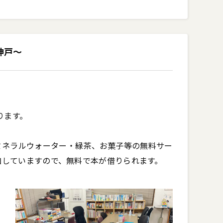
ング」、はじめ〼｜カフーツ伊藤｜note 
to9/n/n9411331e73e5

＠神戸〜
ワタシも使いたい」という方は下記までDMくだ
いた上でお任せしたいと思います。

ます。

ebook.com/kanzan10to9

/kanzan10to9

ミネラルウォーター・緑茶、お菓子等の無料サー
加していますので、無料で本が借りられます。