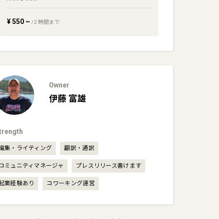
¥
550
~
/
2
時間まで
Owner
伊藤
富雄
trength
編集・ライティング
翻訳・通訳
コミュニティマネージャ
プレスリリース書けます
起業経験あり
コワーキング運営