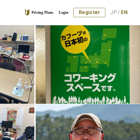
Register
JP
/
EN
Pricing Plans
Login