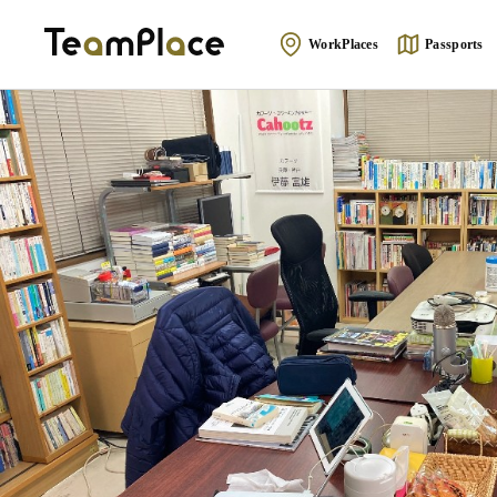
WorkPlaces
Passports