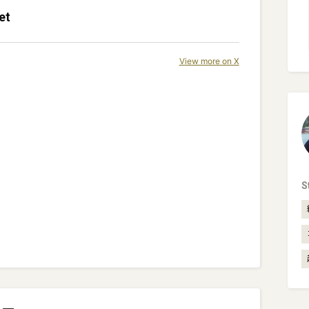
et
View more on X
S