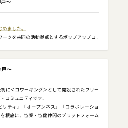
神戸〜
じめました。
フーツを共同の活動拠点とするポップアップコ
キング」を、いよいよはじめました。

（伊藤）が運営するコワーキングとしてだけで
神戸〜
運営をしてみたい」という人のいわば練習・お
あるいはコワーキングでなくとも、各自のカツ
スに限らず、地域課題の解決や社会に資する何
最初に＜コワーキング＞として開設されたフリー
こしたい人が実現するための拠点として使って
・コミュニティです。

ーキング」と称しています。

ビリティ」「オープンネス」「コラボレーショ
」を根底に、協業・協働仲間のプラットフォーム
照ください。
