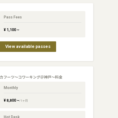
Pass Fees
¥
1,100
~
View available passes
カフーツ〜コワーキング＠神戸〜
料金
Monthly
¥
8,800
~
/
1
ヶ月
Hot Desk