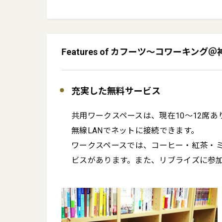
カフーツで「間借りコワーキ
https://note.com/kanzan10
Features of カフーツ〜コワーキング
「お、ほんじゃ、オレも、
さい。事前に面談させてただ
充実した無料サービス
メール　info@cahootz.jp

共用ワークスペースは、現在10～12席あり
Facebook　https://www.fac
無線LANでネットに接続できます。

Twitter　https://twitter.com
ワークスペースでは、コーヒー・紅茶・
ビスがあります。また、リブライズに参
よろしくお願いします。