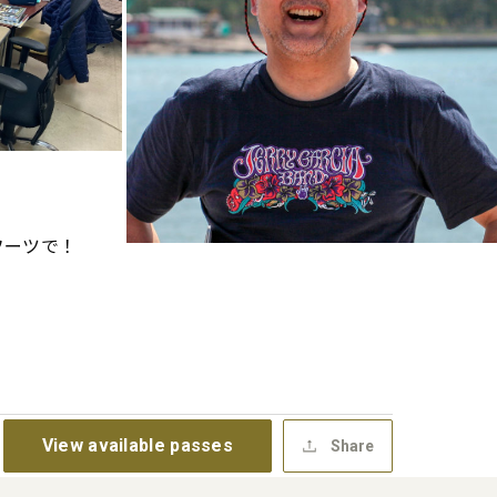
フーツで！
View available passes
Share