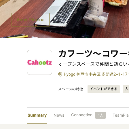
View Photos
カフーツ〜コワー
オープンスペースで仲間と語らい
Hyogo 神戸市中央区 多聞通2−1−1
スペースの特徴
イベントができる
人
Connection
Summary
News
TeamPla
1
人