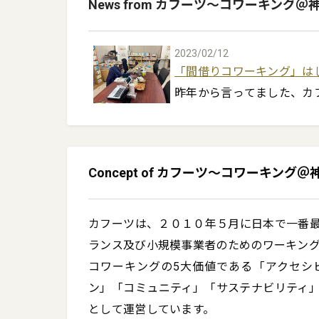
News from カフーツ〜コワーキング＠
2023/02/12
「間借りコワーキング」は
昨年から言ってました、カ
ワーキング＝「間借りコワー
カフーツという環境をぼく
Concept of カフーツ〜コワーキング＠
はなく、「コワーキングの
試しの場として提供する、
ドウ、それは仕事やビジネ
カフーツは、２０１０年５月に日本で一番
かテーマを持ってコトを起
ランス及び小規模事業者のためのワーキング
もらう、それを「間借りコワ
コワーキングの5大価値である「アクセシ
ン」「コミュニティ」「サステナビリティ
詳しくはこちらのブログを参
として運営しています。