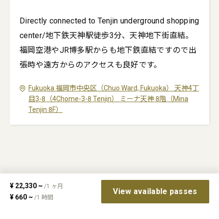
Directly connected to Tenjin underground shopping
center/地下鉄天神駅徒歩3分、天神地下街直結。
福岡空港やJR博多駅からも地下鉄直結ですので出
張時や遠方からのアクセスも良好です。
Fukuoka
福岡市中央区（Chuo Ward, Fukuoka）
天神4丁
目3-8（4Chome-3-8 Tenjin）
ミーナ天神 8階（Mina
Tenjin 8F）
¥
22,330
~
/
1
ヶ月
View available passes
¥
660
~
/
1
時間