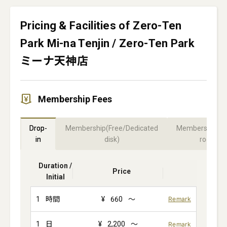
Pricing & Facilities of Zero-Ten
Park Mi-na Tenjin / Zero-Ten Park
ミーナ天神店
Membership Fees
Drop-
Membership(Free/Dedicated
Membership(Pr
in
disk)
room)
Duration /
Price
Initial
1
時間
¥
660
～
Remark
1
日
¥
2,200
～
Remark