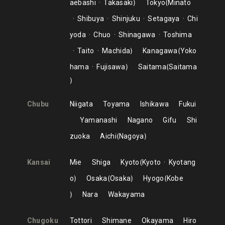
aebashi
Takasaki
Tokyo
Minato
Shibuya
Shinjuku
Setagaya
Chi
yoda
Chuo
Shinagawa
Toshima
Taito
Machida
Kanagawa
Yoko
hama
Fujisawa
Saitama
Saitama
Chubu
Niigata
Toyama
Ishikawa
Fukui
Yamanashi
Nagano
Gifu
Shi
zuoka
Aichi
Nagoya
Kansai
Mie
Shiga
Kyoto
Kyoto
Kyotang
o
Osaka
Osaka
Hyogo
Kobe
Nara
Wakayama
Chugoku
Tottori
Shimane
Okayama
Hiro