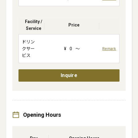
Facility /
Price
Service
ドリン
クサー
¥
0
～
Remark
ビス
Inquire
Opening Hours