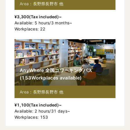
Area：長野県長野市 他
¥
3,300
(
Tax included
)~
Available
:
5
hours
/
3
months
~
Workplaces: 22
AnyWhere 全国コワーキングパス
(
153
Workplaces available
)
Area：長野県長野市 他
¥
1,100
(
Tax included
)~
Available
:
2
hours
/
31
days
~
Workplaces: 153