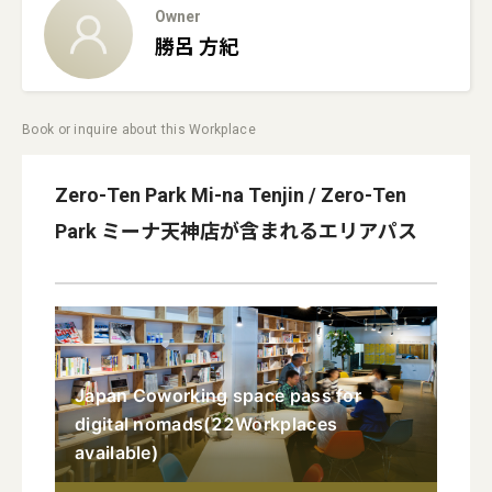
Owner
勝呂
方紀
Book or inquire about this Workplace
Zero-Ten Park Mi-na Tenjin / Zero-Ten
Park ミーナ天神店
が含まれるエリアパス
Japan Coworking space pass for
digital nomads
(
22
Workplaces
available
)