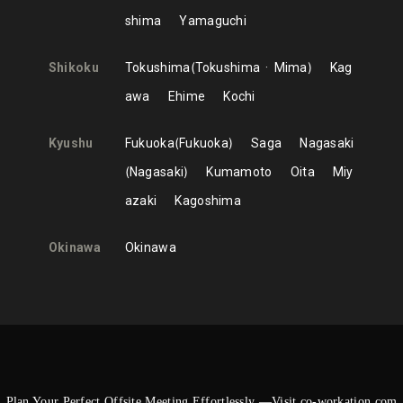
shima
Yamaguchi
Shikoku
Tokushima
Tokushima
Mima
Kag
awa
Ehime
Kochi
Kyushu
Fukuoka
Fukuoka
Saga
Nagasaki
Nagasaki
Kumamoto
Oita
Miy
azaki
Kagoshima
Okinawa
Okinawa
Plan Your Perfect Offsite Meeting Effortlessly —Visit co-workation.com