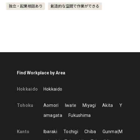
独立・起業相談あり
創造的な空間で作業ができる
Find Workplace by Area
Hokkaido
Hokkaido
Tohoku
Aomori
Iwate
Miyagi
Akita
Y
amagata
Fukushima
Kanto
Ibaraki
Tochigi
Chiba
Gunma
M