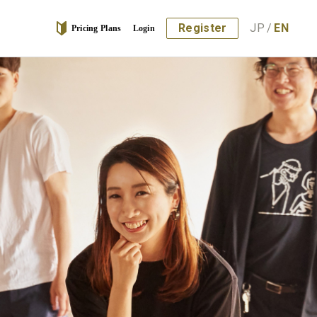
Register
JP
/
EN
Pricing Plans
Login