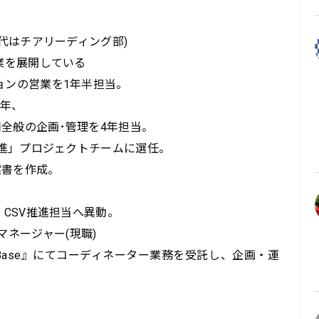
代はチアリーディング部)

業を展開している

ンの営業を1年半担当。

年、

般の企画･管理を4年担当。

推進」プロジェクトチームに選任。

書を作成。

CSV推進担当へ異動。

ィマネージャー(現職)

i-i-Base』にてコーディネーター業務を受託し、企画・運