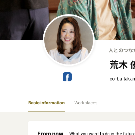
人とのつな
荒木 
co-ba taka
Basic information
Workplaces
From now
What you want to do in the futur