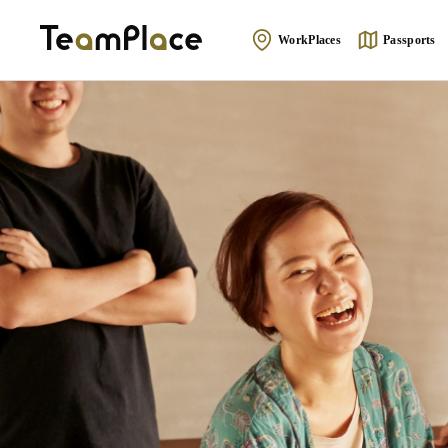
WorkPlaces
Passports