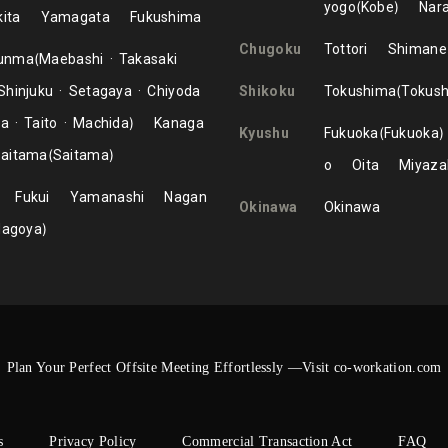
yogo
Kobe
Nar
ita
Yamagata
Fukushima
Chugoku
Tottori
Shimane
unma
Maebashi
Takasaki
Shinjuku
Setagaya
Chiyoda
Shikoku
Tokushima
Tokus
ma
Taito
Machida
Kanaga
Kyushu
Fukuoka
Fukuoka
aitama
Saitama
o
Oita
Miyaza
Fukui
Yamanashi
Nagan
Okinawa
Okinawa
Nagoya
Plan Your Perfect Offsite Meeting Effortlessly —Visit co-workation.com
s
Privacy Policy
Commercial Transaction Act
FAQ