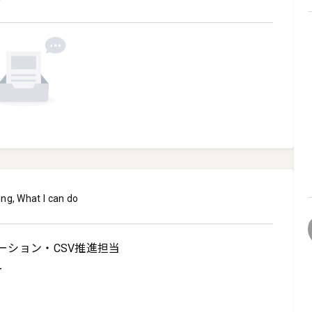
ing, What I can do
ション・CSV推進担当


