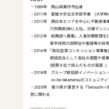
・1989年　岡山県美作市出身

・2011年　愛媛大学法文学部卒業　(大学時
・2011年　西日本エリアを中心に不動産事
　　　　　穴吹興産(㈱に入社。分譲マンショ
・2012年　総務部へ異動。人事労務管理を2
　　　　　新卒採用の説明会や面接等の採用全
・2016年 「高松空港コンセッション事業
　　　　　統括担当として各社の調整や提案
　　　　　(総勢９社で挑んだものの落選…)

・2018年　グループ統括部イノベーション・
　　　　　 co-ba takamatsuのコミュニテ
・2020年　香川県が運営する『Setouch
営に関わる
Hobbies and Favorites