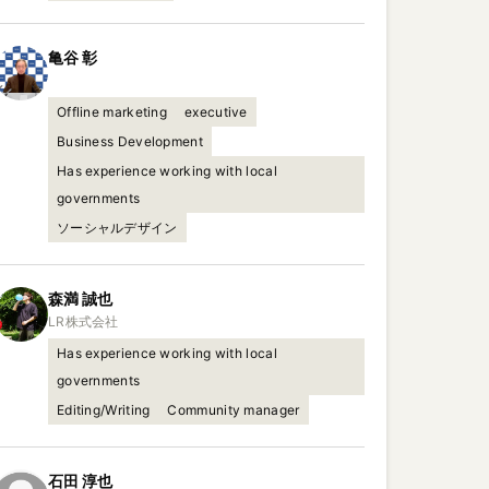
亀谷
彰
Offline marketing
executive
Business Development
Has experience working with local
governments
ソーシャルデザイン
森満
誠也
Has experience working with local
governments
Editing/Writing
Community manager
石田
淳也