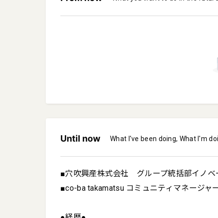
Until now
What I've been doing, What I'm do
■穴吹興産株式会社　グループ統括部イノベー
■co-ba takamatsu コミュニティマネージャー
●経歴●
