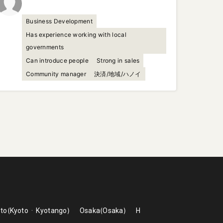
Business Development
Has experience working with local
governments
Can introduce people
Strong in sales
Community manager
決済/地域/ハノイ
to
Kyoto
Kyotango
Osaka
Osaka
H