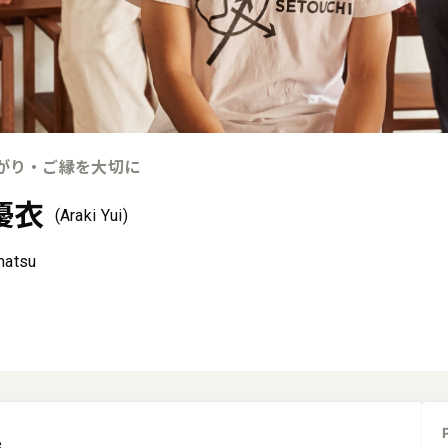
がり・ご縁を大切に
優衣
(Araki Yui)
matsu
e