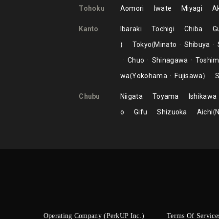
Tohoku
Aomori
Iwate
Miyagi
Ak
Kanto
Ibaraki
Tochigi
Chiba
G
Tokyo
Minato
Shibuya
Chuo
Shinagawa
Toshi
wa
Yokohama
Fujisawa
S
Chubu
Niigata
Toyama
Ishikawa
o
Gifu
Shizuoka
Aichi
Operating Company (PerkUP Inc.)
Terms Of Service