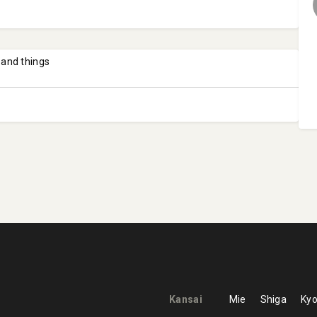
 and things
Kansai
Mie
Shiga
Kyo