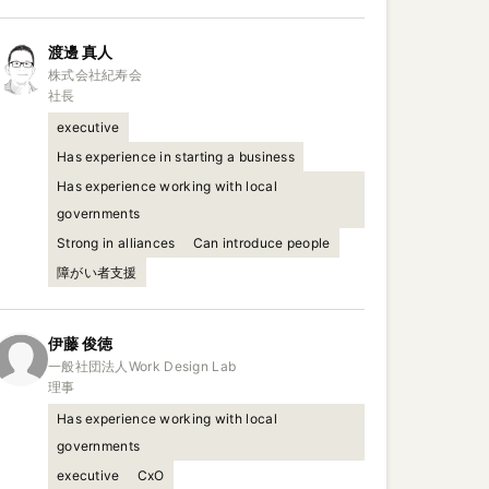
渡邊
真人
株式会社紀寿会

社長
executive
Has experience in starting a business
Has experience working with local
governments
Strong in alliances
Can introduce people
障がい者支援
伊藤
俊徳
一般社団法人Work Design Lab

理事
Has experience working with local
governments
executive
CxO