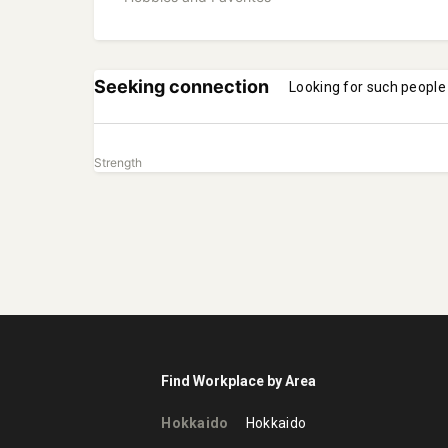
Seeking connection
Looking for such people
Strength
Find Workplace by Area
Hokkaido
Hokkaido