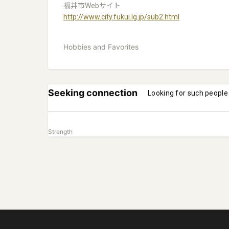
福井市Webサイト
http://www.city.fukui.lg.jp/sub2.html
Hobbies and Favorites
Seeking connection
Looking for such people
Strength