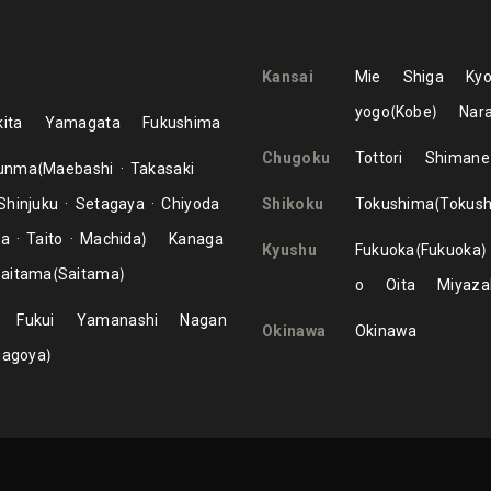
Kansai
Mie
Shiga
Kyo
yogo
Kobe
Nar
ita
Yamagata
Fukushima
Chugoku
Tottori
Shimane
unma
Maebashi
Takasaki
Shinjuku
Setagaya
Chiyoda
Shikoku
Tokushima
Tokus
ma
Taito
Machida
Kanaga
Kyushu
Fukuoka
Fukuoka
aitama
Saitama
o
Oita
Miyaza
Fukui
Yamanashi
Nagan
Okinawa
Okinawa
Nagoya