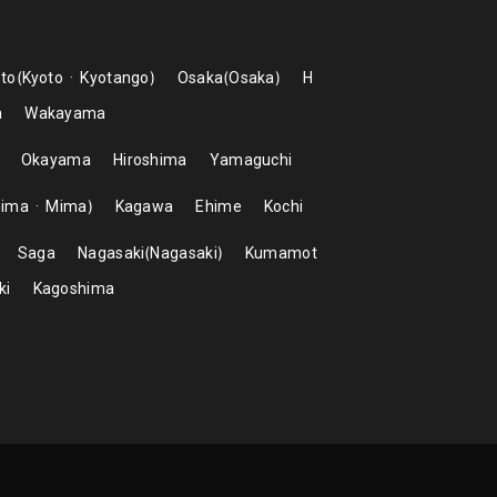
to
Kyoto
Kyotango
Osaka
Osaka
H
a
Wakayama
Okayama
Hiroshima
Yamaguchi
hima
Mima
Kagawa
Ehime
Kochi
Saga
Nagasaki
Nagasaki
Kumamot
ki
Kagoshima