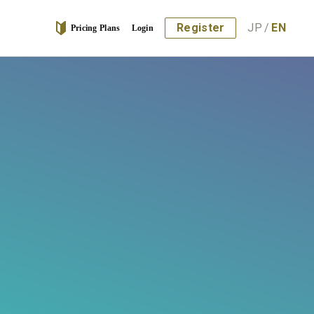
Register
JP
/
EN
Pricing Plans
Login