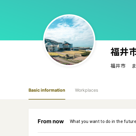
福井
福井市
Basic information
Workplaces
From now
What you want to do in the futur