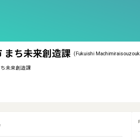
市 まち未来創造課
(Fukuishi Machimiraisouzouk
まち未来創造課
e