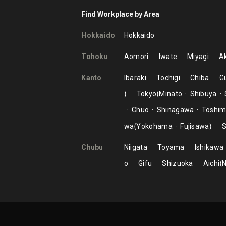
Find Workplace by Area
Hokkaido
Hokkaido
Tohoku
Aomori
Iwate
Miyagi
Ak
Kanto
Ibaraki
Tochigi
Chiba
G
Tokyo
Minato
Shibuya
Chuo
Shinagawa
Toshi
wa
Yokohama
Fujisawa
S
Chubu
Niigata
Toyama
Ishikawa
o
Gifu
Shizuoka
Aichi