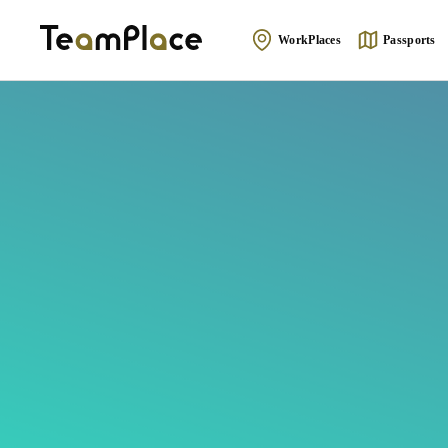
WorkPlaces
Passports