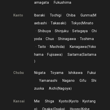
amagata
Fukushima
Kanto
Ibaraki
Tochigi
Chiba
Gunma
M
aebashi
Takasaki
Tokyo
Minato
Shibuya
Shinjuku
Setagaya
Chi
yoda
Chuo
Shinagawa
Toshima
Taito
Machida
Kanagawa
Yoko
hama
Fujisawa
Saitama
Saitama
Chubu
Niigata
Toyama
Ishikawa
Fukui
Yamanashi
Nagano
Gifu
Shi
zuoka
Aichi
Nagoya
Kansai
Mie
Shiga
Kyoto
Kyoto
Kyotang
o
Osaka
Osaka
Hyogo
Kobe