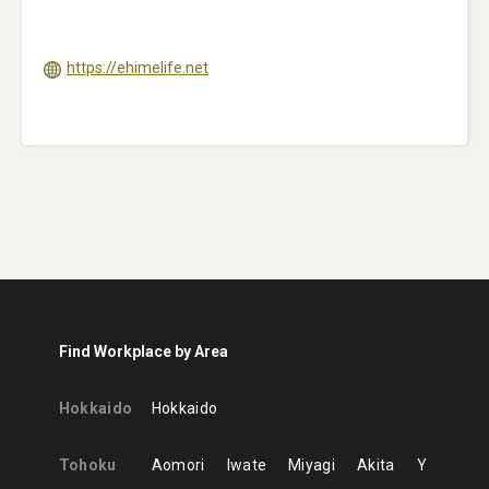
https://ehimelife.net
Find Workplace by Area
Hokkaido
Hokkaido
Tohoku
Aomori
Iwate
Miyagi
Akita
Y