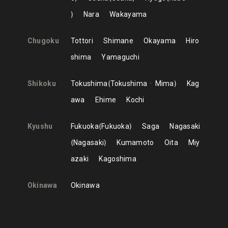
Nara
Wakayama
Chugoku
Tottori
Shimane
Okayama
Hiro
shima
Yamaguchi
Shikoku
Tokushima
Tokushima
Mima
Kag
awa
Ehime
Kochi
Kyushu
Fukuoka
Fukuoka
Saga
Nagasaki
Nagasaki
Kumamoto
Oita
Miy
azaki
Kagoshima
Okinawa
Okinawa