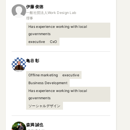
伊藤
俊徳
一般社団法人Work Design Lab

理事
Has experience working with local
governments
executive
CxO
亀谷
彰
Offline marketing
executive
Business Development
Has experience working with local
governments
ソーシャルデザイン
森満
誠也