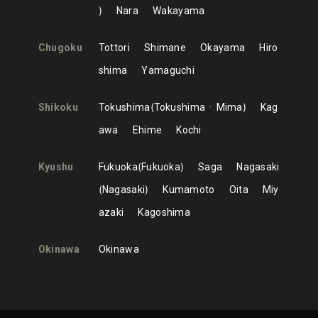
Nara
Wakayama
Chugoku
Tottori
Shimane
Okayama
Hiro
shima
Yamaguchi
Shikoku
Tokushima
Tokushima
Mima
Kag
awa
Ehime
Kochi
Kyushu
Fukuoka
Fukuoka
Saga
Nagasaki
Nagasaki
Kumamoto
Oita
Miy
azaki
Kagoshima
Okinawa
Okinawa