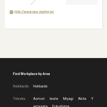
http://www.npo-zephyr.jp/
Find Workplace by Area
Hokkaido
Hokkaido
Tohoku
Aomori
Iwate
Miyagi
Akita
Y
amagata
Fukushima