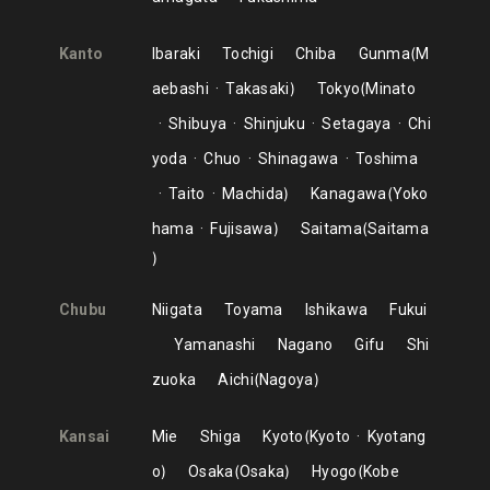
Kanto
Ibaraki
Tochigi
Chiba
Gunma
M
aebashi
Takasaki
Tokyo
Minato
Shibuya
Shinjuku
Setagaya
Chi
yoda
Chuo
Shinagawa
Toshima
Taito
Machida
Kanagawa
Yoko
hama
Fujisawa
Saitama
Saitama
Chubu
Niigata
Toyama
Ishikawa
Fukui
Yamanashi
Nagano
Gifu
Shi
zuoka
Aichi
Nagoya
Kansai
Mie
Shiga
Kyoto
Kyoto
Kyotang
o
Osaka
Osaka
Hyogo
Kobe