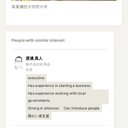
事業構想大学院大学
People with similar interest
渡邊
真人
株式会社紀寿会

社長
executive
Has experience in starting a business
Has experience working with local
governments
Strong in alliances
Can introduce people
障がい者支援