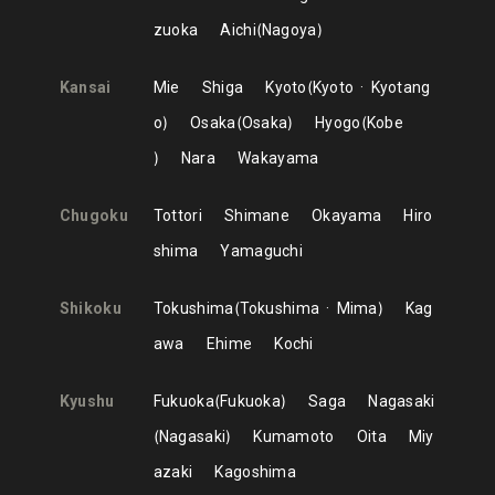
zuoka
Aichi
Nagoya
Kansai
Mie
Shiga
Kyoto
Kyoto
Kyotang
o
Osaka
Osaka
Hyogo
Kobe
Nara
Wakayama
Chugoku
Tottori
Shimane
Okayama
Hiro
shima
Yamaguchi
Shikoku
Tokushima
Tokushima
Mima
Kag
awa
Ehime
Kochi
Kyushu
Fukuoka
Fukuoka
Saga
Nagasaki
Nagasaki
Kumamoto
Oita
Miy
azaki
Kagoshima