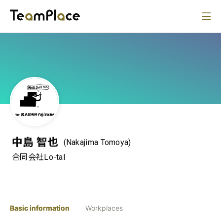
中島 智也
(Nakajima Tomoya)
合同会社Lo-tal
Basic information
Workplaces