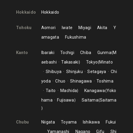
Hokkaido
Hokkaido
Tohoku
Aomori
Iwate
Miyagi
Akita
Y
amagata
Fukushima
Kanto
Ibaraki
Tochigi
Chiba
Gunma
M
aebashi
Takasaki
Tokyo
Minato
Shibuya
Shinjuku
Setagaya
Chi
yoda
Chuo
Shinagawa
Toshima
Taito
Machida
Kanagawa
Yoko
hama
Fujisawa
Saitama
Saitama
Chubu
Niigata
Toyama
Ishikawa
Fukui
Yamanashi
Nagano
Gifu
Shi